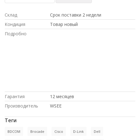
Склад
Срок поставки 2 недели
Кондиция
Товар новый
Подробно
под заказ, по низким ценам, с большой
скидкой, в рассрочку, HP, доставка в
Киргизию, с доставкой по Казахстану, с
доставкой по России, купить новое
оборудование, по оптовым ценам, по
выгодной цене, Dell, доставка в Крым,
в магазине СетиЛенд, на гарантии,
Cisco, купить б/у оборудование, в
Москве, Juniper, под проект, Intel
Гарантия
12 месяцев
Производитель
WSEE
Теги
BDCOM
Brocade
Cisco
D-Link
Dell