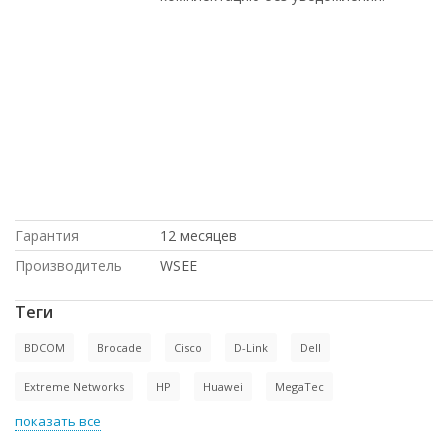
с доставкой по Казахстану, по
выгодной цене, доставка в Киргизию,
под заказ, в рассрочку, по оптовым
ценам, под проект, на гарантии, по
низким ценам, Dell, в Москве, в
магазине СетиЛенд, с доставкой по
России, HP, Juniper, Intel, купить б/у
оборудование, доставка в Крым,
купить новое оборудование, с
большой скидкой, Cisco
Гарантия
12 месяцев
Производитель
WSEE
Теги
BDCOM
Brocade
Cisco
D-Link
Dell
Extreme Networks
HP
Huawei
MegaTec
показать все