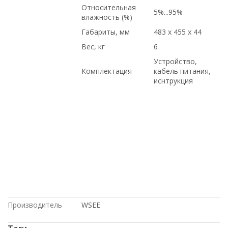
Относительная
5%...95%
влажность (%)
Габариты, мм
483 x 455 x 44
Вес, кг
6
Устройство,
Комплектация
кабель питания,
иснтрукция
по оптовым ценам, доставка в
Киргизию, под проект, с доставкой по
России, на гарантии, Dell, купить б/у
оборудование, в Москве, купить новое
оборудование, в рассрочку, с
доставкой по Казахстану, под заказ,
Intel, с большой скидкой, Cisco,
доставка в Крым, по низким ценам,
Juniper, HP, в магазине СетиЛенд, по
выгодной цене
Производитель
WSEE