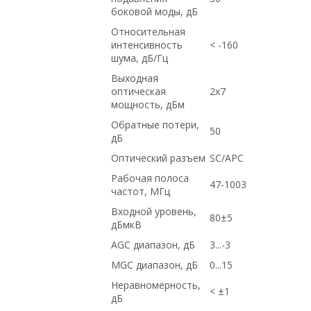
боковой моды, дБ
Относительная
интенсивность
< -160
шума, дБ/Гц
Выходная
оптическая
2x7
мощность, дБм
Обратные потери,
50
дБ
Оптический разъем
SC/APC
Рабочая полоса
47-1003
частот, МГц
Входной уровень,
80±5
дБмкВ
AGC диапазон, дБ
3...-3
MGC диапазон, дБ
0...15
Неравномерность,
< ±1
дБ