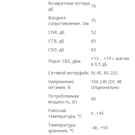
Возвратные потери,
16
дБ
Входное
75
сопротивление, Ом
CNR, дБ
52
CTB, дБ
65
CSO, дБ
63
+13 ... +19 с шагом
Порог SBS, дБм
в 0,5 дБ
Сетевой интерфейс
RJ-45, RS-232
Напряжение
100-240 (DC 48
питания, В
Опционально
Потребляемая
60
мощность, Вт
Рабочая
0...+45
температура, °С
Температура
-40...+50
хранения, °С