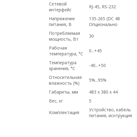
Сетевой
RJ-45, RS-232
интерфейс
Напряжение
135-265 (DC 48
питания, В
Опционально
Потребляемая
30
мощность, Вт
Рабочая
0...+45
температура, °С
Температура
-40...+50
хранения, °С
Относительная
5%...95%
влажность (%)
Габариты, мм
483 x 380 x 44
Вес, кг
5
Устройство, кабель
Комплектация
питания, иснтрукция
доставка в Киргизию, с доставкой по
Казахстану, на гарантии, по выгодной