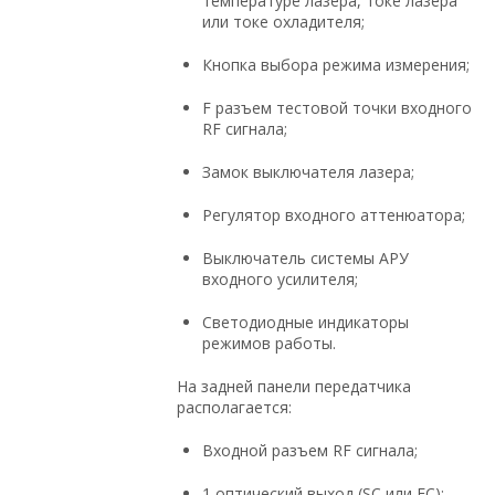
температуре лазера, токе лазера
или токе охладителя;
Кнопка выбора режима измерения;
F разъем тестовой точки входного
RF сигнала;
Замок выключателя лазера;
Регулятор входного аттенюатора;
Выключатель системы АРУ
входного усилителя;
Светодиодные индикаторы
режимов работы.
На задней панели передатчика
располагается:
Входной разъем RF сигнала;
1 оптический выход (SC или FC);