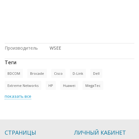
цене, с большой скидкой, Dell, купить
б/у оборудование, под проект, в
магазине СетиЛенд, Cisco, доставка в
Крым, в Москве, Intel, по оптовым
ценам, купить новое оборудование, по
низким ценам, HP, Juniper, с доставкой
по России, под заказ, в рассрочку
Производитель
WSEE
Теги
BDCOM
Brocade
Cisco
D-Link
Dell
Extreme Networks
HP
Huawei
MegaTec
показать все
СТРАНИЦЫ
ЛИЧНЫЙ КАБИНЕТ