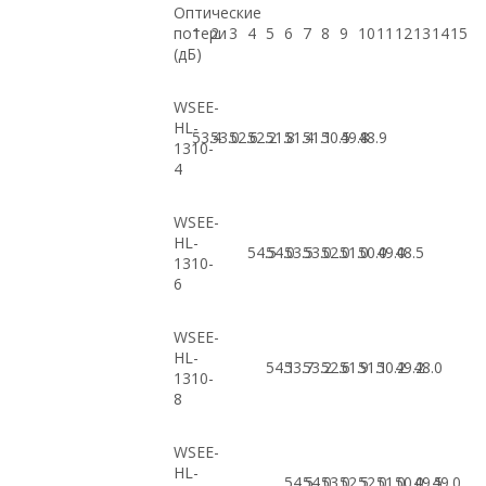
Оптические
потери
1
2
3
4
5
6
7
8
9
10
11
12
13
14
15
(дБ)
WSEE-
HL-
53.4
53.0
52.6
52.2
51.8
51.4
51.1
50.5
49.8
48.9
1310-
4
WSEE-
HL-
54.5
54.0
53.5
53.0
52.0
51.0
50.0
49.0
48.5
1310-
6
WSEE-
HL-
54.1
53.7
53.2
52.6
51.9
51.1
50.2
49.2
48.0
1310-
8
WSEE-
HL-
54.5
54.0
53.0
52.5
52.0
51.0
50.0
49.5
49.0