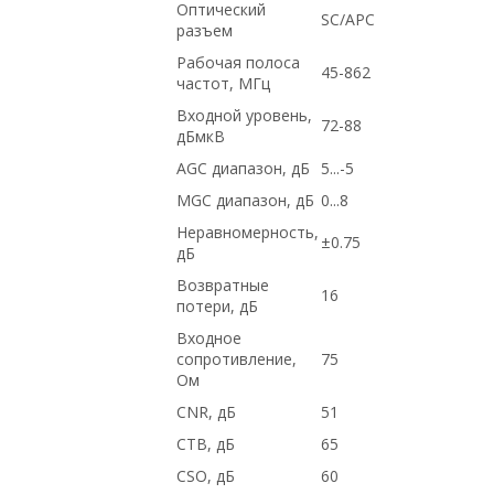
Оптический
SC/APC
разъем
Рабочая полоса
45-862
частот, МГц
Входной уровень,
72-88
дБмкВ
AGC диапазон, дБ
5...-5
MGC диапазон, дБ
0...8
Неравномерность,
±0.75
дБ
Возвратные
16
потери, дБ
Входное
сопротивление,
75
Ом
CNR, дБ
51
CTB, дБ
65
CSO, дБ
60