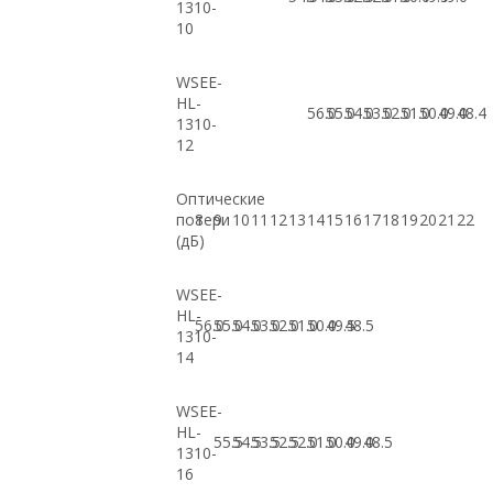
1310-
10
WSEE-
HL-
56.0
55.0
54.0
53.0
52.0
51.0
50.0
49.0
48.4
1310-
12
Оптические
потери
8
9
10
11
12
13
14
15
16
17
18
19
20
21
22
(дБ)
WSEE-
HL-
56.0
55.0
54.0
53.0
52.0
51.0
50.0
49.5
48.5
1310-
14
WSEE-
HL-
55.5
54.5
53.5
52.5
52.0
51.0
50.0
49.0
48.5
1310-
16