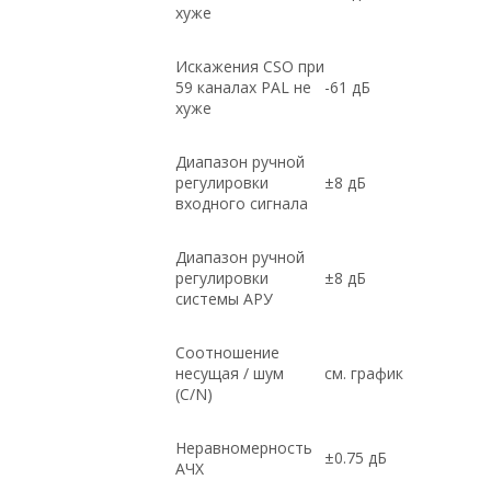
хуже
Искажения CSO при
59 каналах PAL не
-61 дБ
хуже
Диапазон ручной
регулировки
±8 дБ
входного сигнала
Диапазон ручной
регулировки
±8 дБ
системы АРУ
Соотношение
несущая / шум
см. график
(C/N)
Неравномерность
±0.75 дБ
АЧХ