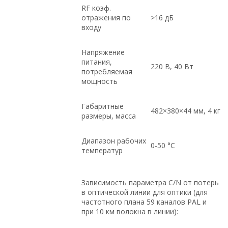
RF коэф.
отражения по
>16 дБ
входу
Напряжение
питания,
220 В, 40 Вт
потребляемая
мощность
Габаритные
482×380×44 мм, 4 кг
размеры, масса
Диапазон рабочих
0-50 °С
температур
Зависимость параметра C/N от потерь
в оптической линии для оптики (для
частотного плана 59 каналов PAL и
при 10 км волокна в линии):