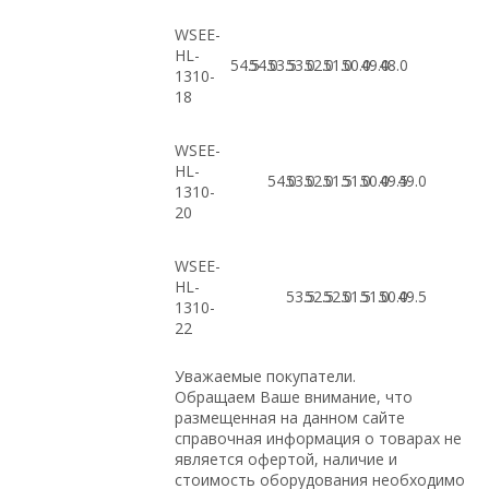
WSEE-
HL-
54.5
54.0
53.5
53.0
52.0
51.0
50.0
49.0
48.0
1310-
18
WSEE-
HL-
54.0
53.0
52.0
51.5
51.0
50.0
49.5
49.0
1310-
20
WSEE-
HL-
53.5
52.5
52.0
51.5
51.0
50.0
49.5
1310-
22
Уважаемые покупатели.
Обращаем Ваше внимание, что
размещенная на данном сайте
справочная информация о товарах не
является офертой, наличие и
стоимость оборудования необходимо