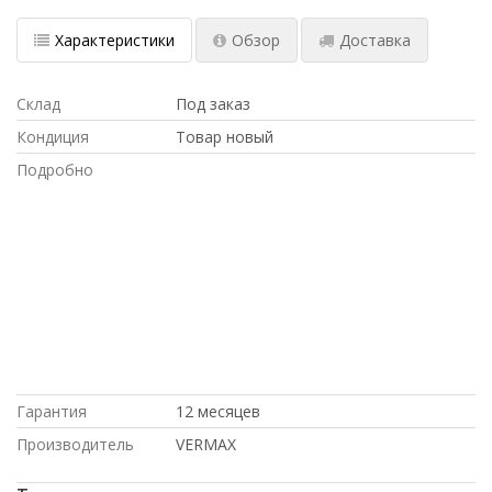
Характеристики
Обзор
Доставка
Склад
Под заказ
Кондиция
Товар новый
Подробно
Hp, ПОД ЗАКАЗ, ПО НИЗКИМ ЦЕНАМ,
доставка в Киргизию, по выгодной
цене, купить б/у оборудование,, на
гарантии, Intel, ПО ОПТОВЫМ ЦЕНАМ,
под проект, Cisco, ДОСТАВКА В КРЫМ,
в магазине СетиЛенд, купить НОВОЕ
оборудование,, С БОЛЬШОЙ
СКИДКОЙ, Dell, С ДСОТАВКОЙ ПО
РОССИИ, с доставкой по Казахстану
Гарантия
12 месяцев
Производитель
VERMAX