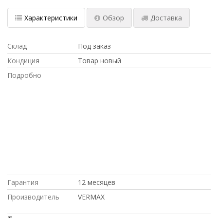
Характеристики
Обзор
Доставка
Склад
Под заказ
Кондиция
Товар новый
Подробно
Intel, Dell, С БОЛЬШОЙ СКИДКОЙ, по
выгодной цене, под проект, ДОСТАВКА
В КРЫМ, в магазине СетиЛенд, купить
НОВОЕ оборудование,, на гарантии,
купить б/у оборудование,, с доставкой
по Казахстану, Hp, доставка в
Киргизию, С ДСОТАВКОЙ ПО РОССИИ,
Cisco, ПО ОПТОВЫМ ЦЕНАМ, ПОД
ЗАКАЗ, ПО НИЗКИМ ЦЕНАМ
Гарантия
12 месяцев
Производитель
VERMAX