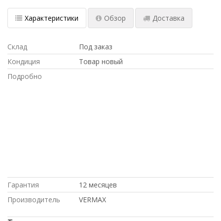
Характеристики
Обзор
Доставка
Склад
Под заказ
Кондиция
Товар новый
Подробно
ПО ОПТОВЫМ ЦЕНАМ, ПО НИЗКИМ
ЦЕНАМ, С БОЛЬШОЙ СКИДКОЙ, под
проект, Hp, купить НОВОЕ
оборудование,, Dell, на гарантии,
ДОСТАВКА В КРЫМ, Cisco, купить б/у
оборудование,, в магазине СетиЛенд, С
ДСОТАВКОЙ ПО РОССИИ, ПОД ЗАКАЗ,
по выгодной цене, Intel, доставка в
Киргизию, с доставкой по Казахстану
Гарантия
12 месяцев
Производитель
VERMAX