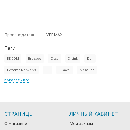
Казахстану, по выгодной цене, HP, по
низким ценам, в рассрочку, Cisco, под
заказ, с доставкой по России, с
большой скидкой, купить б/у
оборудование
Производитель
VERMAX
Теги
BDCOM
Brocade
Cisco
D-Link
Dell
Extreme Networks
HP
Huawei
MegaTec
показать все
СТРАНИЦЫ
ЛИЧНЫЙ КАБИНЕТ
О магазине
Мои заказы