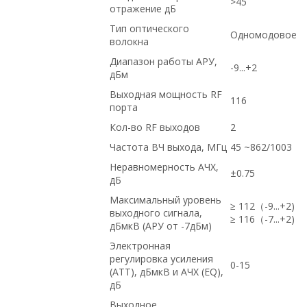
>45
отражение дБ
Тип оптического
Одномодовое
волокна
Диапазон работы АРУ,
-9...+2
дБм
Выходная мощность RF
116
порта
Кол-во RF выходов
2
Частота ВЧ выхода, МГц
45 ~862/1003
Неравномерность АЧХ,
±0.75
дБ
Максимальный уровень
≥ 112（-9...+2)
выходного сигнала,
≥ 116（-7...+2)
дБмкВ (АРУ от -7дБм)
Электронная
регулировка усиления
0-15
(ATT), дБмкВ и АЧХ (EQ),
дБ
Выходное