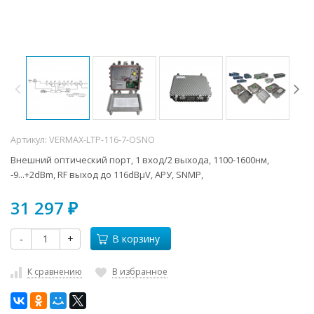
Артикул:
VERMAX-LTP-116-7-OSNO
Внешний оптический порт, 1 вход/2 выхода, 1100-1600нм,
-9...+2dBm, RF выход до 116dBμV, АРУ, SNMP,
31 297
₽
-
+
В корзину
К сравнению
В избранное