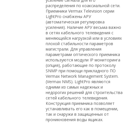
усиление сигнала для его
распределения по коаксиальной сети.
Приемники Vermax Television cерии
LightPro снабжены АРУ
(автоматическая регулировка
усиления). Наличие АРУ весьма важно
в сетях кабельного телевидения с
меняющейся нагрузкой или в условиях
плохой стабильности параметров
магистрали. Для управления
параметрами оптического приемника
используются модули IP мониторинга
(опция), работающие по протоколу
SNMP при помощи прикладного ПО
Vermax Network Management System.
(Vermax NMS). LightPro являются
одними из самых надежных и
недорогих решений для строительства
сетей кабельного телевидения.
Конструкция приемника позволяет
устанавливать его как в помещении,
так и снаружи в защищенных от
проникновения воды ящиках.