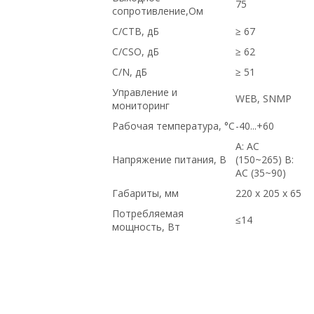
75
сопротивление,Ом
C/CTB, дБ
≥ 67
C/CSO, дБ
≥ 62
C/N, дБ
≥ 51
Управление и
WEB, SNMP
мониторинг
Рабочая температура, °С
-40...+60
A: AC
Напряжение питания, В
(150~265) B:
AC (35~90)
Габариты, мм
220 x 205 х 65
Потребляемая
≤14
мощность, Вт
Intel, купить новое оборудование, в
магазине СетиЛенд, в Москве, по
оптовым ценам, доставка в Крым, Dell,
Juniper, доставка в Киргизию, под
проект, на гарантии, с доставкой по