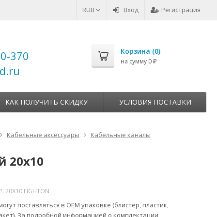
RUB
Вход
Регистрация
Корзина (
0
)
00-370
на сумму
0
₽
d.ru
КАК ПОЛУЧИТЬ СКИДКУ
УСЛОВИЯ ПОСТАВКИ
Кабельные аксессуары
Кабельные каналы
й 20х10
. 20Х10 LIGHTON
огут поставляться в ОЕМ упаковке (блистер, пластик,
акет). За подробной информацией о комплектации