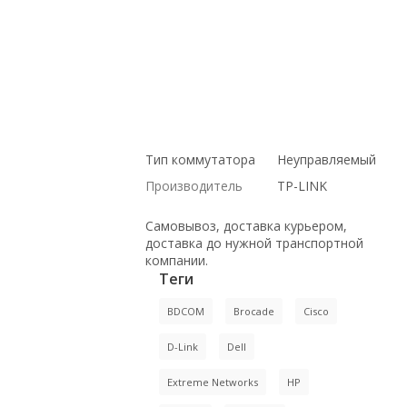
ЦЕНАМ, под проект, Cisco, ПОД ЗАКАЗ,
С БОЛЬШОЙ СКИДКОЙ, в магазине
СетиЛенд, Dell, купить НОВОЕ
оборудование,, ПО ОПТОВЫМ ЦЕНАМ,
Intel, купить б/у оборудование,, с
доставкой по Казахстану, по выгодной
цене, доставка в Киргизию, Hp, С
ДСОТАВКОЙ ПО РОССИИ, на гарантии
Тип коммутатора
Неуправляемый
Производитель
TP-LINK
Самовывоз, доставка курьером,
доставка до нужной транспортной
компании.
Теги
BDCOM
Brocade
Cisco
D-Link
Dell
Extreme Networks
HP