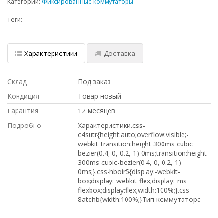
Категории:
Фиксированные коммутаторы
Теги:
Характеристики
Доставка
Склад
Под заказ
Кондиция
Товар новый
Гарантия
12 месяцев
Подробно
Характеристики.css-
c4sutr{height:auto;overflow:visible;-
webkit-transition:height 300ms cubic-
bezier(0.4, 0, 0.2, 1) 0ms;transition:height
300ms cubic-bezier(0.4, 0, 0.2, 1)
0ms;}.css-hboir5{display:-webkit-
box;display:-webkit-flex;display:-ms-
flexbox;display:flex;width:100%;}.css-
8atqhb{width:100%;}Тип коммутатора
ДОСТАВКА В КРЫМ, ПО НИЗКИМ