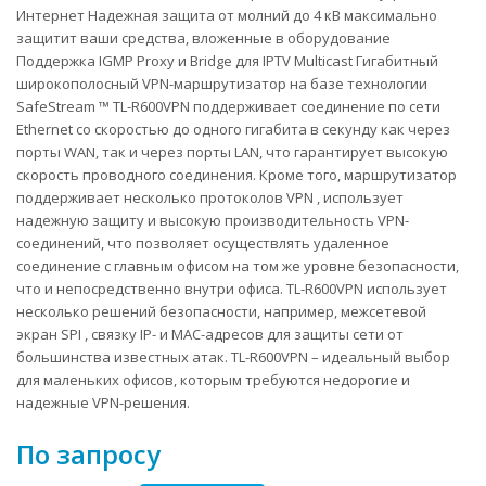
Интернет Надежная защита от молний до 4 кВ максимально
защитит ваши средства, вложенные в оборудование
Поддержка IGMP Proxy и Bridge для IPTV Мulticast Гигабитный
широкополосный VPN-маршрутизатор на базе технологии
SafeStream ™ TL-R600VPN поддерживает соединение по сети
Ethernet со скоростью до одного гигабита в секунду как через
порты WAN, так и через порты LAN, что гарантирует высокую
скорость проводного соединения. Кроме того, маршрутизатор
поддерживает несколько протоколов VPN , использует
надежную защиту и высокую производительность VPN-
соединений, что позволяет осуществлять удаленное
соединение с главным офисом на том же уровне безопасности,
что и непосредственно внутри офиса. TL-R600VPN использует
несколько решений безопасности, например, межсетевой
экран SPI , связку IP- и MAC-адресов для защиты сети от
большинства известных атак. TL-R600VPN – идеальный выбор
для маленьких офисов, которым требуются недорогие и
надежные VPN-решения.
По запросу