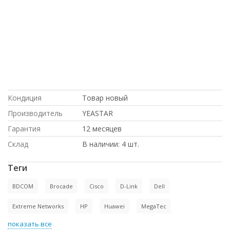
в магазине СетиЛенд, ДОСТАВКА В
КРЫМ, Intel, Hp, С ДСОТАВКОЙ ПО
РОССИИ, ПОД ЗАКАЗ, на гарантии, под
проект, доставка в Киргизию, с
доставкой по Казахстану, С БОЛЬШОЙ
СКИДКОЙ, купить б/у оборудование,,
Dell, купить НОВОЕ оборудование,, по
выгодной цене, ПО НИЗКИМ ЦЕНАМ,
ПО ОПТОВЫМ ЦЕНАМ, Cisco
Кондиция
Товар новый
Производитель
YEASTAR
Гарантия
12 месяцев
Склад
В наличии: 4 шт.
Теги
BDCOM
Brocade
Cisco
D-Link
Dell
Extreme Networks
HP
Huawei
MegaTec
показать все