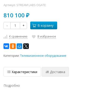
Артикул:
STREAM LABS OGATE
810 100
₽
-
+
В корзину
К сравнению
В избранное
Категории:
Телевизионное оборудование
Характеристики
Доставка
Подробно
ПОД ЗАКАЗ, на гарантии, Dell, купить б/
у оборудование,, ДОСТАВКА В КРЫМ,
С БОЛЬШОЙ СКИДКОЙ, Intel, купить