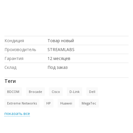
НОВОЕ оборудование,, Hp, ПО
ОПТОВЫМ ЦЕНАМ, с доставкой по
Казахстану, в магазине СетиЛенд, по
выгодной цене, С ДСОТАВКОЙ ПО
РОССИИ, ПО НИЗКИМ ЦЕНАМ, Cisco,
под проект, доставка в Киргизию
Кондиция
Товар новый
Производитель
STREAMLABS
Гарантия
12 месяцев
Склад
Под заказ
Теги
BDCOM
Brocade
Cisco
D-Link
Dell
Extreme Networks
HP
Huawei
MegaTec
показать все