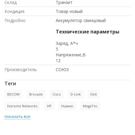
Склад
Транзит
Кондиция
Товар новый
Подробно
Аккумулятор свинцовый
Технические параметры
Заряд, А*ч
5
Напряжение,В
12
Производитель
СОЮЗ
Теги
BDCOM
Brocade
Cisco
D-Link
Dell
Extreme Networks
HP
Huawei
MegaTec
показать все