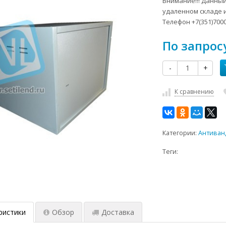
Внимание!!! Данный
удаленном складе 
Телефон +7(351)7000
По запрос
-
+
К сравнению
Категории:
Антиван
Теги:
ристики
Обзор
Доставка