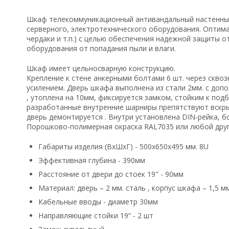
Шкаф телекоммуникационный антивандальный настенный
серверного, электротехнического оборудования. Оптима
чердаки и т.п.) с целью обеспечения надежной защиты 
оборудования от попадания пыли и влаги.
Шкаф имеет цельносварную конструкцию.
Крепление к стене анкерными болтами 6 шт. через скво
усилением. Дверь шкафа выполнена из стали 2мм. с до
, утоплена на 10мм, фиксируется замком, стойким к по
разработанные внутренние шарниры препятствуют вскры
дверь демонтируется . Внутри установлена DIN-рейка, б
Порошково-полимерная окраска RAL7035 или любой друг
Габариты изделия (ВхШхГ) - 500х650х495 мм. 8U
Эффективная глубина - 390мм
Расстояние от двери до стоек 19" - 90мм
Материал: дверь – 2 мм. сталь , корпус шкафа – 1,5 мм
Кабельные вводы - диаметр 30мм
Направляющие стойки 19” - 2 шт