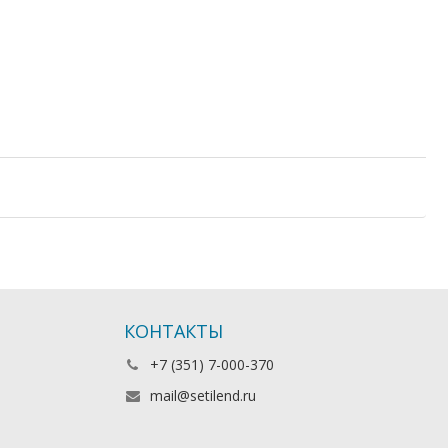
новое оборудование, на гарантии, Intel, Cisco, доставка в
ыгодной цене, по оптовым ценам, с большой скидкой, Juniper,
ким ценам, HP, с доставкой по Казахстану
КОНТАКТЫ
+7 (351) 7-000-370
mail@setilend.ru