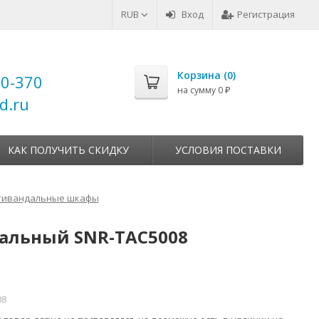
RUB
Вход
Регистрация
Корзина (
0
)
00-370
на сумму
0
₽
d.ru
КАК ПОЛУЧИТЬ СКИДКУ
УСЛОВИЯ ПОСТАВКИ
тивандальные шкафы
альный SNR-TAC5008
08