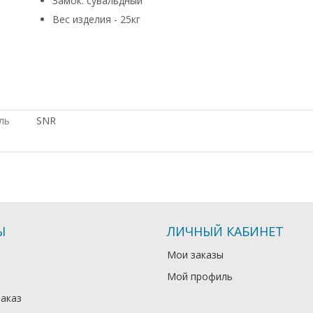
Замок: сувальдный
Вес изделия - 25кг
купить б/у оборудование, в рассрочку, под заказ, купить 
Крым, с доставкой по России, доставка в Киргизию, по в
под проект, Dell, в Москве, в магазине СетиЛенд, по низ
ль
SNR
Ы
ЛИЧНЫЙ КАБИНЕТ
Мои заказы
Мой профиль
заказ