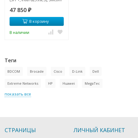
PE210G2SPi9A-XR
47 850
₽
В корзину
В наличии
Теги
BDCOM
Brocade
Cisco
D-Link
Dell
Extreme Networks
HP
Huawei
MegaTec
показать все
СТРАНИЦЫ
ЛИЧНЫЙ КАБИНЕТ