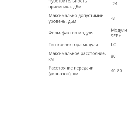
Чувствительность
-24
приемника, дБм
Максимально допустимый
-8
уровень, дБм
Модули
Форм-фактор модуля
SFP+
Тип коннектора модуля
LC
Максимальное расстояние,
80
км
Расстояние передачи
40-80
(диапазон), км
ДОСТАВКА В КРЫМ, С ДСОТАВКОЙ ПО
РОССИИ, Cisco, купить НОВОЕ
оборудование,, ПОД ЗАКАЗ, в магазине
СетиЛенд, С БОЛЬШОЙ СКИДКОЙ,
доставка в Киргизию, ПО НИЗКИМ
ЦЕНАМ, с доставкой по Казахстану, по
выгодной цене, Dell, Intel, Hp, на
гарантии, купить б/у оборудование,,