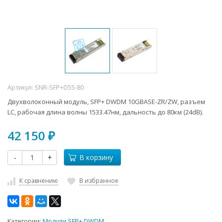
Артикул:
SNR-SFP+D55-80
Двухволоконный модуль, SFP+ DWDM 10GBASE-ZR/ZW, разъем
LC, рабочая длина волны 1533.47нм, дальность до 80км (24dB).
42 150
₽
-
+
В корзину
К сравнению
В избранное
Категории:
Модули SFP+ DWDM