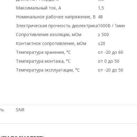
Максимальный ток, А
1,5
Номинальное рабочее напряжение, В
48
Электрическая прочность диэлектрика
1000В / 1мин
Сопротивление изоляции, мОм
≥ 500
Контактное сопротивление, мОм
≤20
Температура хранения, °C
от -20 до 60
Температура монтажа, °C
от 0 до 50
Температура эксплуатации, °C
от -20 до 50
С ДСОТАВКОЙ ПО РОССИИ, купить б/у оборудование,, Cis
СетиЛенд, ПО НИЗКИМ ЦЕНАМ, купить НОВОЕ оборудовани
ЗАКАЗ, ПО ОПТОВЫМ ЦЕНАМ, доставка в Киргизию, С БО
ль
SNR