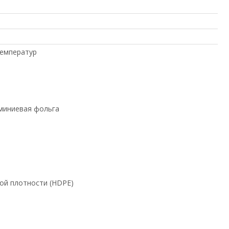
температур
миниевая фольга
ой плотности (HDPE)