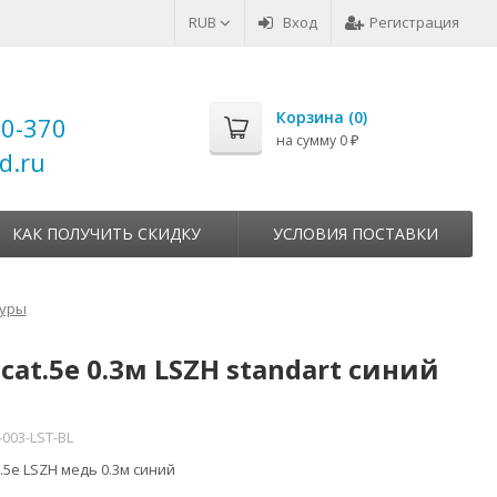
RUB
Вход
Регистрация
Корзина (
0
)
00-370
на сумму
0
₽
d.ru
КАК ПОЛУЧИТЬ СКИДКУ
УСЛОВИЯ ПОСТАВКИ
уры
t.5e 0.3м LSZH standart синий
-003-LST-BL
.5e LSZH медь 0.3м синий