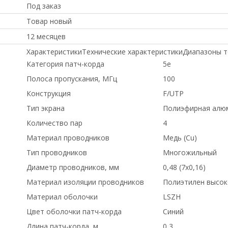
Под заказ
Товар новый
12 месяцев
ХарактеристикиТехнические характеристикиДиапазоны 
Категория патч-корда
5e
Полоса пропускания, МГц
100
Конструкция
F/UTP
Тип экрана
Полиэфирная алю
Количество пар
4
Материал проводников
Медь (Сu)
Тип проводников
Многожильный
Диаметр проводников, мм
0,48 (7х0,16)
Материал изоляции проводников
Полиэтилен высок
Материал оболочки
LSZH
Цвет оболочки патч-корда
Синий
Длина патч-корда, м
0,3