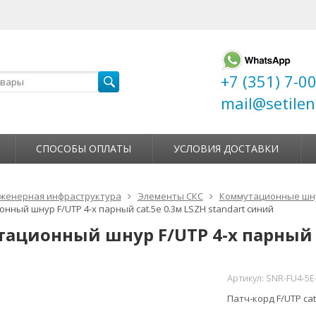
+7 (351) 7-0
mail@setilen
СПОСОБЫ ОПЛАТЫ
УСЛОВИЯ ДОСТАВКИ
женерная инфраструктура
Элементы СКС
Коммутационные шн
нный шнур F/UTP 4-х парный cat.5e 0.3м LSZH standart синий
ационный шнур F/UTP 4-х парный ca
Артикул:
SNR-FU4-5E
Патч-корд F/UTP cat