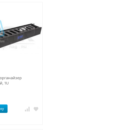
органайзер
й, 1U
ну