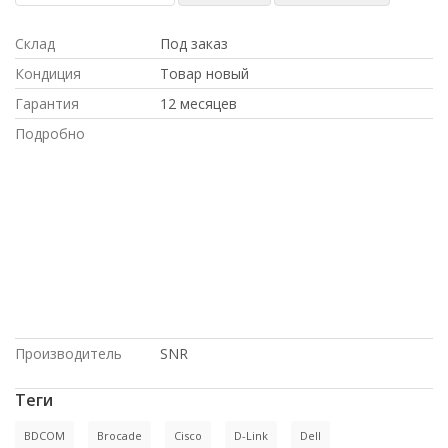
Склад
Под заказ
Кондиция
Товар новый
Гарантия
12 месяцев
Подробно
С БОЛЬШОЙ СКИДКОЙ, в магазине
СетиЛенд, ПО НИЗКИМ ЦЕНАМ, Cisco,
под проект, ПОД ЗАКАЗ, купить б/у
оборудование,, с доставкой по
Казахстану, Hp, ДОСТАВКА В КРЫМ,
ПО ОПТОВЫМ ЦЕНАМ, Dell, доставка в
Киргизию, Intel, по выгодной цене,
купить НОВОЕ оборудование,, на
гарантии, С ДСОТАВКОЙ ПО РОССИИ
Производитель
SNR
Теги
BDCOM
Brocade
Cisco
D-Link
Dell