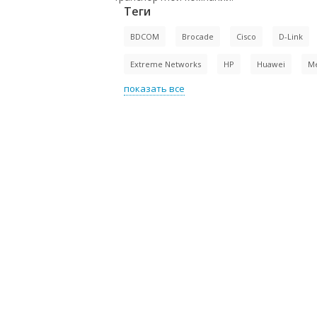
Теги
BDCOM
Brocade
Cisco
D-Link
Extreme Networks
HP
Huawei
M
показать все