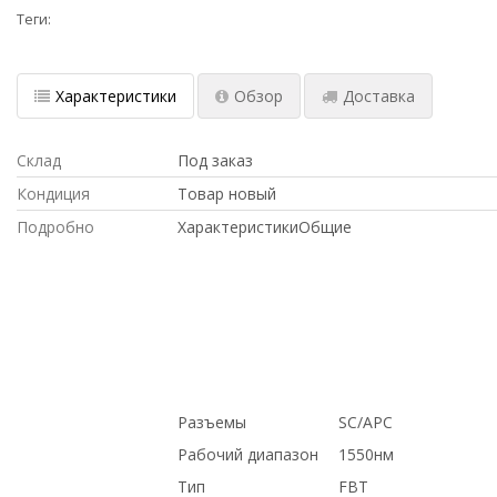
Теги:
Характеристики
Обзор
Доставка
Склад
Под заказ
Кондиция
Товар новый
Подробно
ХарактеристикиОбщие
в магазине СетиЛенд, Intel, ПО ОПТОВЫ
купить б/у оборудование,, Cisco, ДОСТА
купить НОВОЕ оборудование,, на гаранти
Киргизию, С ДСОТАВКОЙ ПО РОССИИ, 
СКИДКОЙ, Hp, ПОД ЗАКАЗ, ПО НИЗКИМ 
выгодной цене, Dell, под проект, с доста
Казахстану
Разъемы
SC/APC
Рабочий диапазон
1550нм
Тип
FBT