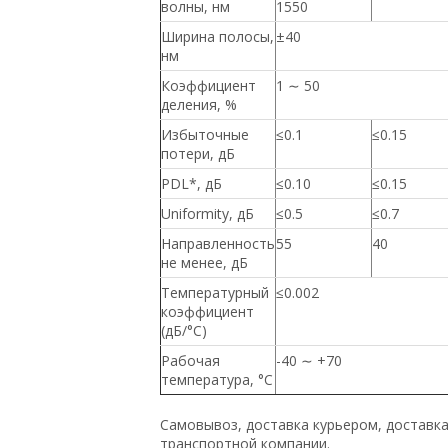
волны, нм
1550
Ширина полосы,
±40
нм
Коэффициент
1 ∼ 50
деления, %
Избыточные
≤0.1
≤0.15
потери, дБ
PDL*, дБ
≤0.10
≤0.15
Uniformity, дБ
≤0.5
≤0.7
Направленность
55
40
не менее, дБ
Температурный
≤0.002
коэффициент
(дБ/°С)
Рабочая
-40 ∼ +70
температура, °С
Самовывоз, доставка курьером, доставк
транспортной компании.