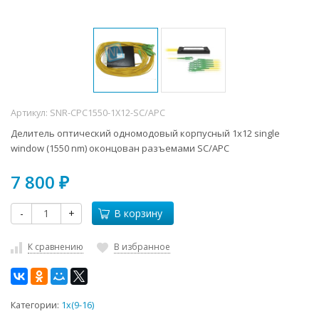
Артикул:
SNR-CPC1550-1X12-SC/APC
Делитель оптический одномодовый корпусный 1х12 single
window (1550 nm) оконцован разъемами SC/APC
7 800
₽
-
+
В корзину
К сравнению
В избранное
Категории:
1x(9-16)