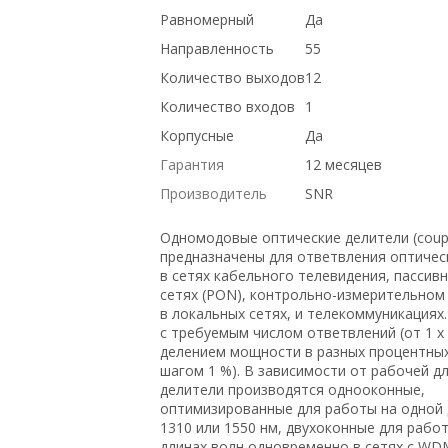
Равномерный
Да
Направленность
55
Количество выходов
12
Количество входов
1
Корпусные
Да
Гарантия
12 месяцев
Производитель
SNR
Одномодовые оптические делители (coupl
предназначены для ответвления оптиче
в сетях кабельного телевидения, пассив
сетях (PON), контрольно-измерительном
в локальных сетях, и телекоммуникациях
с требуемым числом ответвлений (от 1 х 2
делением мощности в разных процентных
шагом 1 %). В зависимости от рабочей д
делители производятся однооконные,
оптимизированные для работы на одной
1310 или 1550 нм, двухоконные для рабо
длинах волн одновременно в сетях с WD