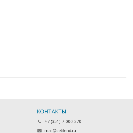
одной цене, на гарантии, в магазине СетиЛенд, купить б/у
 Dell, доставка в Киргизию, ДОСТАВКА В КРЫМ, купить
оект, с доставкой по Казахстану
КОНТАКТЫ
+7 (351) 7-000-370
mail@setilend.ru