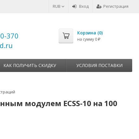
RUB
Вход
Регистрация
Корзина (
0
)
00-370
на сумму
0
₽
d.ru
КАК ПОЛУЧИТЬ СКИДКУ
УСЛОВИЯ ПОСТАВКИ
страций
нным модулем ECSS-10 на 100