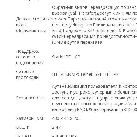
Обратный вызовПереадресация по заня
вызова (Call Transfer)Доступ к линиям 
Дополнительные
forwardПарковка вызоваАвтоматическа
виды
неответуИнтеркомПрилипание вызова (A
обслуживания
Field)Поддержка SIP-forking для SIP-а
сутокПереадресация по недоступности
(DND)Группа перехвата
Поддержка
сетевого
Static IPDHCP
подключения
Сетевые
HTTP; SNMP; Telnet; SSH; HTTPS
протоколы
Аутентификация пользователя и контро
доступа к устройствуЧерный и белый сп
Безопасность
адресов для доступа к управлению уст
неуспешных попыток регистрации и/или 
интерфейсуRADIUS-авторизация (RFC 509
Размеры, мм
430 х 44 х 203
ВЕС, КГ
2,47
тип АТС
Аппаратная