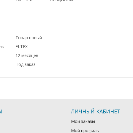
ПО ОПТОВЫМ ЦЕНАМ, Intel, Hp, ПО НИЗКИМ ЦЕНАМ, по выг
оборудование,, ПОД ЗАКАЗ, Cisco, С БОЛЬШОЙ СКИДКОЙ,
НОВОЕ оборудование,, С ДСОТАВКОЙ ПО РОССИИ, под пр
Товар новый
ль
ELTEX
12 месяцев
Под заказ
Ы
ЛИЧНЫЙ КАБИНЕТ
Мои заказы
Мой профиль