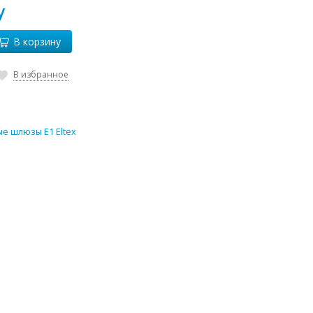
у
В корзину
В избранное
е шлюзы E1 Eltex