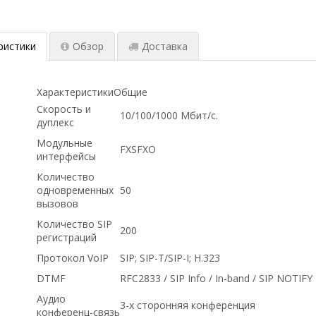
ристики
Обзор
Доставка
ХарактеристикиОбщие
Скорость и
10/100/1000 Мбит/c.
дуплекс
Модульные
FXSFXO
интерфейсы
Количество
одновременных
50
вызовов
Количество SIP
200
регистраций
Протокол VoIP
SIP; SIP-T/SIP-I; H.323
DTMF
RFC2833 / SIP Info / In-band / SIP NOTIFY
Аудио
3-х сторонняя конференция
конференц-связь