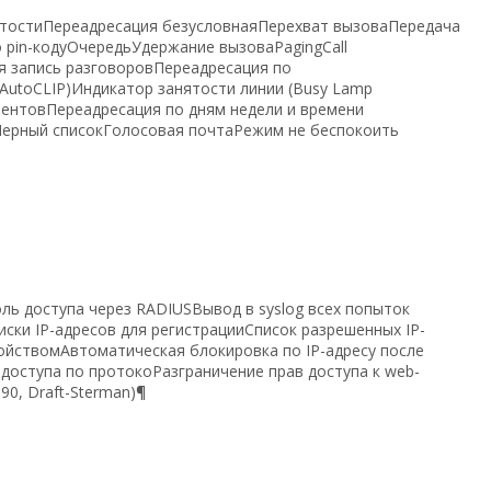
тостиПереадресация безусловнаяПерехват вызоваПередача
по pin-кодуОчередьУдержание вызоваPagingCall
я запись разговоровПереадресация по
utoCLIP)Индикатор занятости линии (Busy Lamp
бонентовПереадресация по дням недели и времени
Черный списокГолосовая почтаРежим не беспокоить
ль доступа через RADIUSВывод в syslog всех попыток
иски IP-адресов для регистрацииСписок разрешенных IP-
ройствомАвтоматическая блокировка по IP-адресу после
доступа по протокоРазграничение прав доступа к web-
0, Draft-Sterman)¶