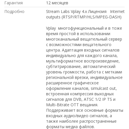
Гарантия
12 месяцев
Подробно
Stream Labs Vplay 4.x Лицензия Internet
outputs (RTSP/RTMP/HLS/MPEG-DASH)​
Vplay многофункциональный и в тоже
время простой в использовании
многоканальный вещательный сервер
c возможностями вещательного
центра. Адаптация входных сигналов
индивидуально для каждого канала,
мультиформатное воспроизведение,
субтитрирование, автоматический
уровень громкости, работа с метками
региональной врезки, индивидуальное
расширенное графическое
оформление каналов, simulcast out,
встроенная компрессия выходных
сигналов для DVB, ATSC 1/2 IP TS и
Multi-Bitrate OTT вещания.
Поддерживает все основные форматы
входных аудио/видео сигналов, а
также наиболее распространенные
форматы медиа файлов.