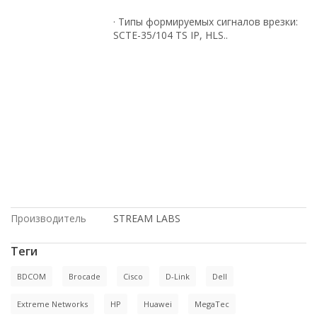
· Типы формируемых сигналов врезки:
SCTE-35/104 TS IP, HLS..
с доставкой по России, доставка в
Киргизию, с большой скидкой, купить
новое оборудование, под проект, Intel,
купить б/у оборудование, Cisco, по
оптовым ценам, на гарантии, Juniper,
Dell, по низким ценам, доставка в
Крым, HP, в Москве, под заказ, по
выгодной цене, с доставкой по
Казахстану, в рассрочку, в магазине
СетиЛенд
Производитель
STREAM LABS
Теги
BDCOM
Brocade
Cisco
D-Link
Dell
Extreme Networks
HP
Huawei
MegaTec