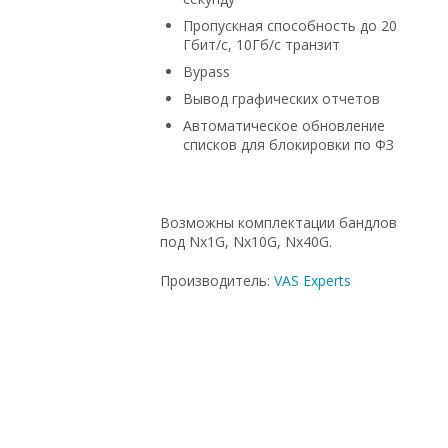
Пропускная способность до 20
Гбит/с, 10Гб/с транзит
Bypass
Вывод графических отчетов
Автоматическое обновление
списков для блокировки по ФЗ
Возможны комплектации бандлов
под Nx1G, Nx10G, Nx40G.
Производитель:
VAS Experts
Intel, с большой скидкой, под проект, в
магазине СетиЛенд, HP, под заказ,
Juniper, с доставкой по Казахстану, с
доставкой по России, на гарантии, по
низким ценам, Cisco, по оптовым