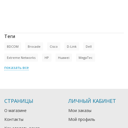
ценам, доставка в Киргизию, в
рассрочку, Dell, по выгодной цене, в
Москве, купить б/у оборудование,
доставка в Крым, купить новое
оборудование
Теги
BDCOM
Brocade
Cisco
D-Link
Dell
Extreme Networks
HP
Huawei
MegaTec
показать все
СТРАНИЦЫ
ЛИЧНЫЙ КАБИНЕТ
О магазине
Мои заказы
Контакты
Мой профиль