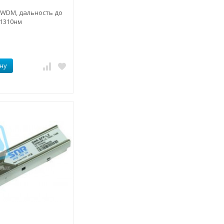
 WDM, дальность до
 1310нм
ну