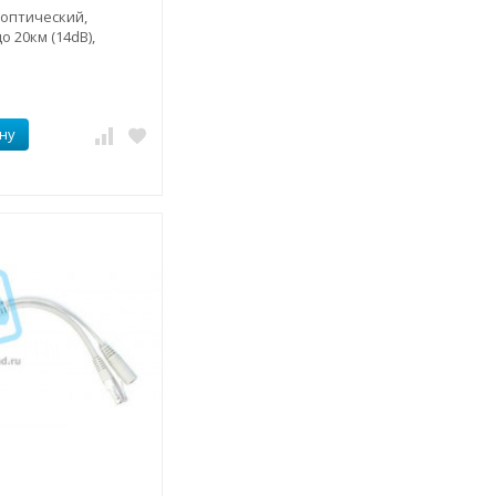
 оптический,
о 20км (14dB),
ну