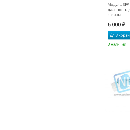
Модуль SFP
дальность д
1310нм
6 000
₽
В корзи
В наличии