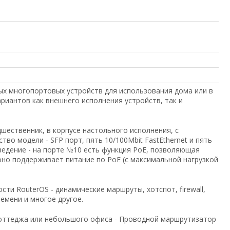
ных многопортовых устройств для использования дома или в
риантов как внешнего исполнения устройств, так и
дшественник, в корпусе настольного исполнения, с
во модели - SFP порт, пять 10/100Mbit FastEthernet и пять
введение - на порте №10 есть функция PoE, позволяющая
оно поддерживает питание по PoE (с максимальной нагрузкой
ти RouterOS - динамические маршруты, хотспот, firewall,
емени и многое другое.
коттеджа или небольшого офиса - Проводной маршрутизатор