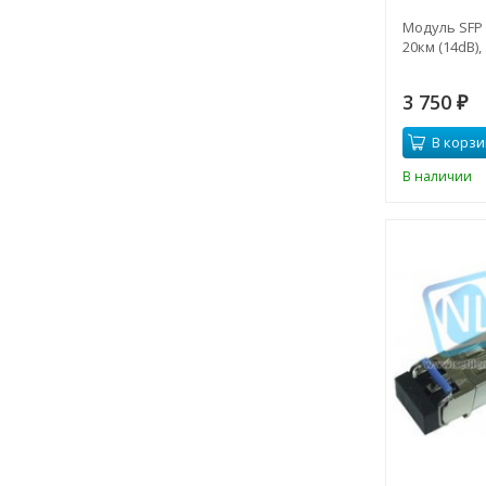
Модуль SFP
20км (14dB),
3 750
₽
В корзи
В наличии