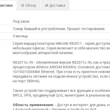
ристики
Обзор
Доставка
Под заказ
Товар бывший в употреблении. Прошел тестирование.
3 месяца
Серия маршрутизаторов Mikrotik RB2011 - серия доступ
небольших офисах. Серия включает в себя множество ва
многообразие аппаратной начинки.
RB2011iL-IN - обновлённая версия RB2011L-IN, как и пре
процессором Atheros AR9344 600MHz. Основное достоинст
10/100/1000Mbit Ethernet. При этом есть приятное ново
передавать питание на подключённое устройство, если 
на порт 580mA).
Также устройство поддерживает все функции и особеннос
MPLS, VPN, продвинутый QoS, мониторинг в реальном вр
Область применения:
- Доступ в интернет для дома, 
с большой нагрузкой - Питание устройств по PoE.