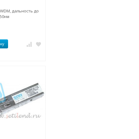
 WDM, дальность до
550нм
ну