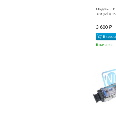
Модуль SFP
3км (6dB), 1
3 600
₽
В корзи
В наличии