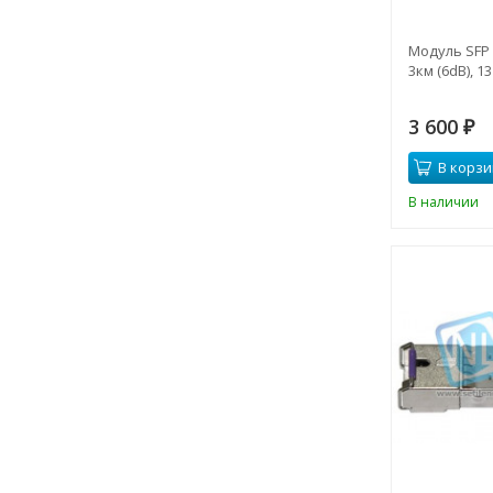
Модуль SFP
3км (6dB), 1
3 600
₽
В корзи
В наличии