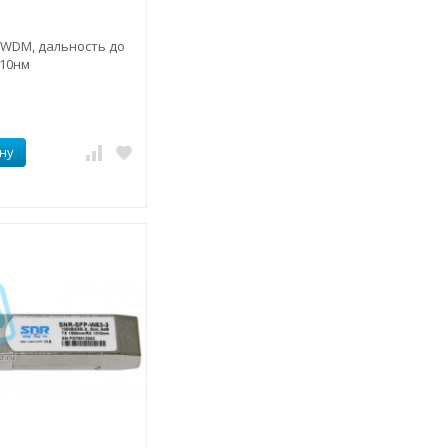
 WDM, дальность до
310нм
ну