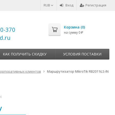
RUB
Вход
Регистрация
Корзина (
0
)
00-370
на сумму
0
₽
d.ru
КАК ПОЛУЧИТЬ СКИДКУ
УСЛОВИЯ ПОСТАВКИ
корпоративных клиентов
Маршрутизатор MikroTik RB2011iLS-IN
N
у