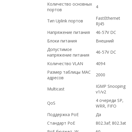
Количество основных
4
портов
FastEthernet
Тип Uplink портов
RJ45
Напряжение питания
46-57V DC
Блоки питания
Внешний
Допустимое
46-57V DC
напряжение питания
Количество VLAN
4094
Размер таблицы MAC
2000
адресов
IGMP Snooping
Multicast
v1/v2
4 очереди SP,
QoS
WRR, FIFO
Поддержка PoE
Да
Cтандарт PoE
802.3af; 802.3at
PoE бюджет, W
60