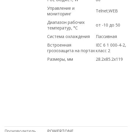
Управление и
Telnet;WEB
мониторинг
Диапазон рабочих
от -10 до 50
температур, °C
Система охлаждения
Пассивная
Встроенная
IEC 6 1 000-4-2,
грозозащита на портах
класс 2
Размеры, мм
28.2x85.2x119
Intel, Juniper, в магазине СетиЛенд,
купить новое оборудование, Cisco,
доставка в Киргизию, Dell, с доставкой
по России, по выгодной цене, по
оптовым ценам, с доставкой по
Казахстану, под заказ, под проект, с
большой скидкой, доставка в Крым, по
низким ценам, в рассрочку, в Москве,
на гарантии, HP, купить б/у
оборудование
Производитель
POWERTONE