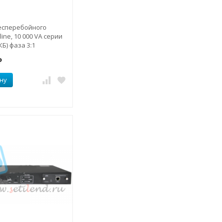
есперебойного
ine, 10 000 VA серии
Б) фаза 3:1
₽
ну