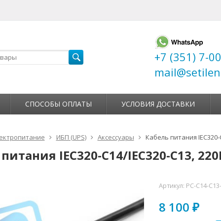
+7 (351) 7-0
mail@setilen
СПОСОБЫ ОПЛАТЫ
УСЛОВИЯ ДОСТАВКИ
ектропитание
ИБП (UPS)
Аксессуары
Кабель питания IEC320-C1
питания IEC320-C14/IEC320-C13, 220B
Артикул:
PC-C14-C13-
8 100
₽