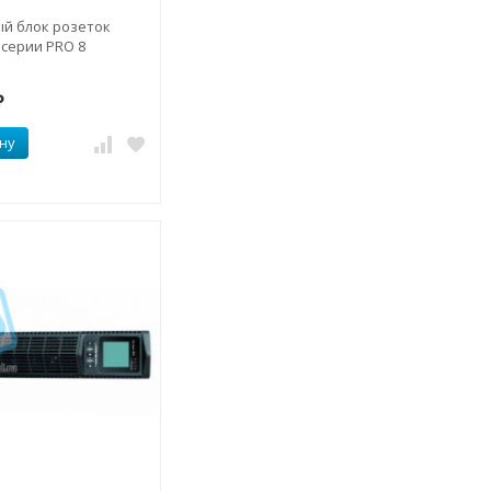
й блок розеток
 серии PRO 8
₽
ну