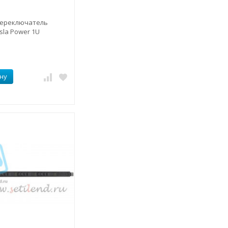
переключатель
sla Power 1U
ну