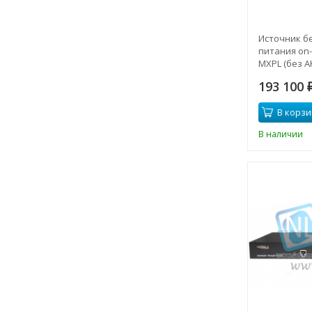
Источник б
питания on-l
MXPL (без АК
193 100
В корзи
В наличии