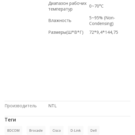
Диапазон рабочих
0~70°C
температур
5~95% (Non-
Влажность
Condensing)
Размеры(Ш*В*Г)
72*9,4*144,75
купить новое оборудование, доставка
в Киргизию, Dell, доставка в Крым, в
Москве, HP, с доставкой по
Казахстану, Juniper, Intel, на гарантии,
под заказ, по оптовым ценам, в
магазине СетиЛенд, по выгодной цене,
под проект, с большой скидкой, Cisco,
в рассрочку, купить б/у оборудование,
с доставкой по России, по низким
ценам
Производитель
NTL
Теги
BDCOM
Brocade
Cisco
D-Link
Dell