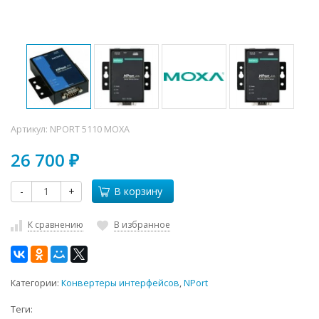
Артикул:
NPORT 5110 MOXA
26 700
₽
-
+
В корзину
К сравнению
В избранное
Категории:
Конвертеры интерфейсов
,
NPort
Теги: