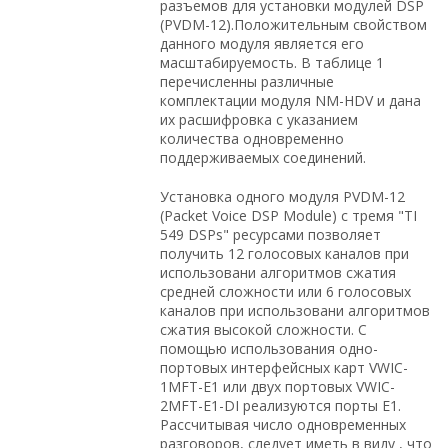
разъемов для установки модулей DSP
(PVDM-12).Положительным свойством
данного модуля является его
масштабируемость. В таблице 1
перечисленны различные
комплектации модуля NM-HDV и дана
их расшифровка с указанием
количества одновременно
поддерживаемых соединений.
Установка одного модуля PVDM-12
(Packet Voice DSP Module) с тремя "TI
549 DSPs" ресурсами позволяет
получить 12 голосовых каналов при
использовани алгоритмов сжатия
средней сложности или 6 голосовых
каналов при использовани алгоритмов
сжатия высокой сложности. С
помощью использования одно-
портовых интерфейсных карт VWIC-
1MFT-E1 или двух портовых VWIC-
2MFT-E1-DI реализуются порты E1.
Рассчитывая число одновременных
разговоров, следует иметь в виду , что