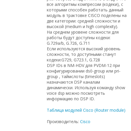
все алгоритмы компрессии (кодеки), с
которыми способен работать данный
модуль в трактовке CISCO поделены на
две категории: средней сложности и
высокой (medium и high complexity).
На среднем уровене сложности для
работы будут доступны кодеки:
G.729a/b, G.726, G.711
Если используются высокий уровень
сложности, то доступными станут
кодеки:G729, G723.1, G.728
DSP IDs в NM-HDV для PVDM-12 при
конфигурировании ds0-group или pri-
group , таймслоты (timeslots)
назначаются DSP каналам
динамически. Используя команду show
voice dsp можно посмотреть
информацию по DSP ID.
Таблица модулей Cisco (Router module)
Производитель:
Cisco