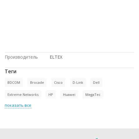
у оборудование, с доставкой по
Казахстану, в рассрочку, доставка в
Крым, Intel, под заказ, в магазине
СетиЛенд, Juniper, купить новое
оборудование, HP, под проект, по
низким ценам, на гарантии, Cisco,
доставка в Киргизию, с большой
скидкой, с доставкой по России, по
оптовым ценам, Dell
Производитель
ELTEX
Теги
BDCOM
Brocade
Cisco
D-Link
Dell
Extreme Networks
HP
Huawei
MegaTec
показать все