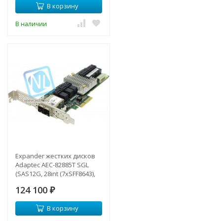
В корзину
В наличии
Expander жестких дисков
Adaptec AEC-82885T SGL
(SAS12G, 28int (7xSFF8643),
8ext(2xSFF8644), Каб.отд)
124 100
₽
В корзину