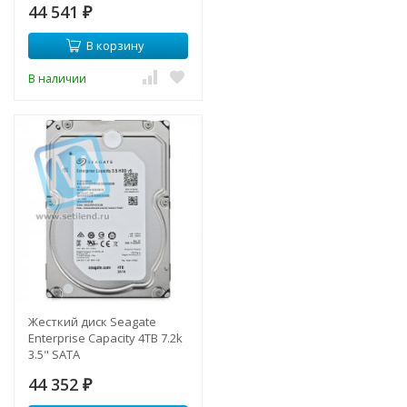
44 541
₽
В корзину
В наличии
Жесткий диск Seagate
Enterprise Capacity 4TB 7.2k
3.5" SATA
44 352
₽