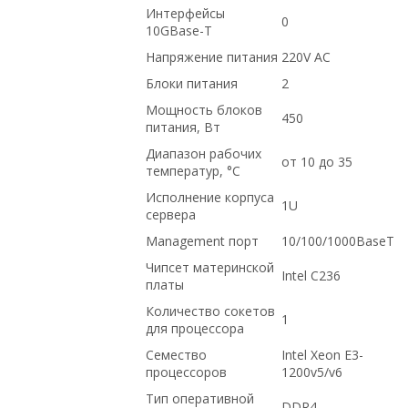
Интерфейсы
0
10GBase-T
Напряжение питания
220V AC
Блоки питания
2
Мощность блоков
450
питания, Вт
Диапазон рабочих
от 10 до 35
температур, °C
Исполнение корпуса
1U
сервера
Management порт
10/100/1000BaseT
Чипсет материнской
Intel C236
платы
Количество сокетов
1
для процессора
Семество
Intel Xeon E3-
процессоров
1200v5/v6
Тип оперативной
DDR4