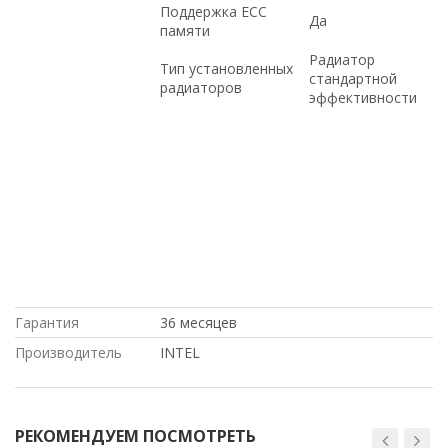
Поддержка ECC
Да
памяти
Радиатор
Тип установленных
стандартной
радиаторов
эффективности
Cisco, в рассрочку, под заказ, Juniper, с
большой скидкой, по оптовым ценам, с
доставкой по России, доставка в Крым,
Dell, доставка в Киргизию, по низким
ценам, под проект, в магазине
СетиЛенд, купить новое оборудование,
HP, Intel, на гарантии, с доставкой по
Казахстану, в Москве, купить б/у
оборудование, по выгодной цене
Гарантия
36 месяцев
Производитель
INTEL
РЕКОМЕНДУЕМ ПОСМОТРЕТЬ