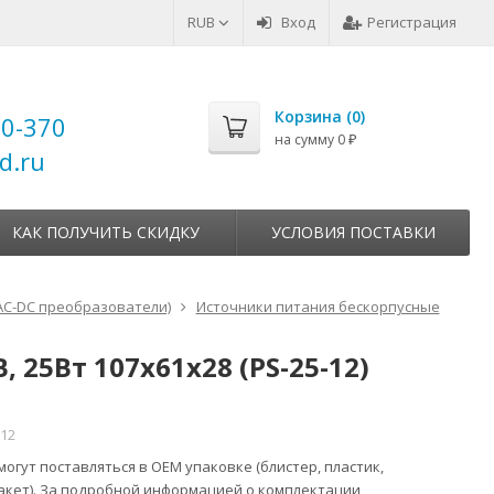
RUB
Вход
Регистрация
Корзина (
0
)
00-370
на сумму
0
₽
d.ru
КАК ПОЛУЧИТЬ СКИДКУ
УСЛОВИЯ ПОСТАВКИ
AC-DC преобразователи)
Источники питания бескорпусные
 25Вт 107х61х28 (PS-25-12)
12
огут поставляться в ОЕМ упаковке (блистер, пластик,
акет). За подробной информацией о комплектации