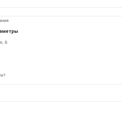
ания
раметры
е, В
,шт