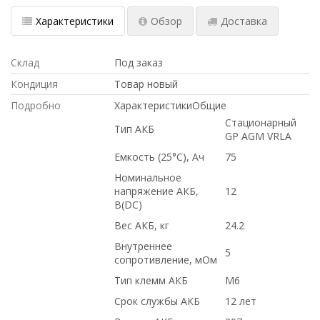
Характеристики
Обзор
Доставка
Склад
Под заказ
Кондиция
Товар новый
Подробно
ХарактеристикиОбщие
Стационарный
Тип АКБ
GP AGM VRLA
Емкость (25°С), Ач
75
Номинальное
напряжение АКБ,
12
В(DC)
Вес АКБ, кг
24.2
Внутреннее
5
сопротивление, мОм
Тип клемм АКБ
M6
Срок службы АКБ
12 лет