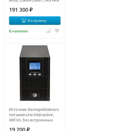
BASE, 20кВА/20кВт, без АКБ
(ток заряда 12А)
191 300
₽
В корзину
В наличии
Источник бесперебойного
питания Line-Interactive,
600 VA, без встроенных
АКБ
19 200
₽