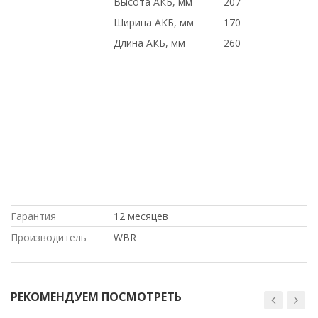
Высота АКБ, мм
207
Ширина АКБ, мм
170
Длина АКБ, мм
260
ПО НИЗКИМ ЦЕНАМ, доставка в
Киргизию, С БОЛЬШОЙ СКИДКОЙ, по
выгодной цене, под проект, купить
НОВОЕ оборудование,, Intel, с
доставкой по Казахстану, Dell, Hp, на
гарантии, ПО ОПТОВЫМ ЦЕНАМ, С
ДСОТАВКОЙ ПО РОССИИ, в магазине
СетиЛенд, Cisco, ДОСТАВКА В КРЫМ,
ПОД ЗАКАЗ, купить б/у оборудование,
Гарантия
12 месяцев
Производитель
WBR
РЕКОМЕНДУЕМ ПОСМОТРЕТЬ