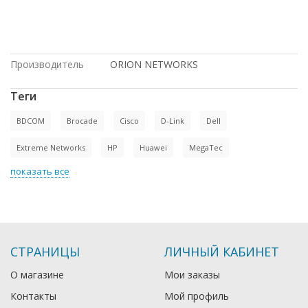
заказ, под проект, купить б/у
оборудование, в магазине СетиЛенд, в
Москве, купить новое оборудование,
Dell
Производитель
ORION NETWORKS
Теги
BDCOM
Brocade
Cisco
D-Link
Dell
Extreme Networks
HP
Huawei
MegaTec
показать все
СТРАНИЦЫ
ЛИЧНЫЙ КАБИНЕТ
О магазине
Мои заказы
Контакты
Мой профиль