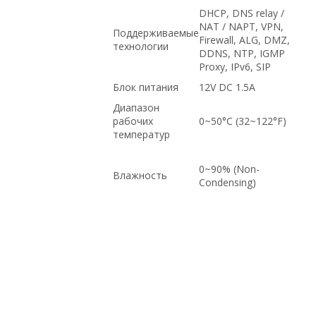
DHCP, DNS relay /
NAT / NAPT, VPN,
Поддерживаемые
Firewall, ALG, DMZ,
технологии
DDNS, NTP, IGMP
Proxy, IPv6, SIP
Блок питания
12V DC 1.5A
Диапазон
рабочих
0~50°C (32~122°F)
температур
0~90% (Non-
Влажность
Condensing)
Cisco, в рассрочку, по низким ценам, по
оптовым ценам, на гарантии, доставка
в Крым, с доставкой по Казахстану, с
доставкой по России, доставка в
Киргизию, Intel, с большой скидкой,
Juniper, HP, по выгодной цене, под