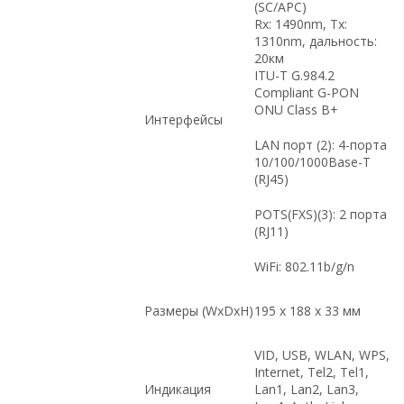
(SC/APC)
Rx: 1490nm, Tx:
1310nm, дальность:
20км
ITU-T G.984.2
Compliant G-PON
ONU Class B+
Интерфейсы
LAN порт (2): 4-порта
10/100/1000Base-T
(RJ45)
POTS(FXS)(3): 2 порта
(RJ11)
WiFi: 802.11b/g/n
Размеры (WxDxH)
195 x 188 x 33 мм
VID, USB, WLAN, WPS,
Internet, Tel2, Tel1,
Индикация
Lan1, Lan2, Lan3,