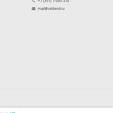
+7 (351) 7-000-370
mail@setilend.ru