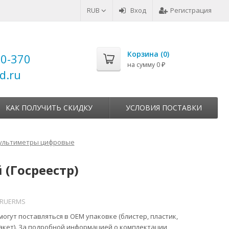
RUB
Вход
Регистрация
Корзина (
0
)
00-370
на сумму
0
₽
d.ru
КАК ПОЛУЧИТЬ СКИДКУ
УСЛОВИЯ ПОСТАВКИ
ультиметры цифровые
 (Госреестр)
 TRUERMS
огут поставляться в ОЕМ упаковке (блистер, пластик,
акет). За подробной информацией о комплектации