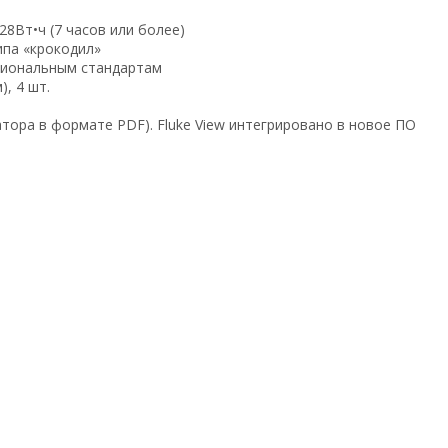
28Вт•ч (7 часов или более)
ипа «крокодил»
егиональным стандартам
), 4 шт.
атора в формате PDF). Fluke View интегрировано в новое ПО