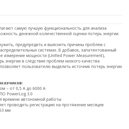
едлагают самую лучшую функциональность для анализа
можность денежной количественной оценки потерь энергии.
наружить, предупредить и выяснить причины проблем с
аспределительных системах. В добавок, запатентованный
е измерение мощности (Unified Power Measurement),
рь энергии в следствие проблем низкого качества
о позволяет пользователю выделить источник потерь энергии
аказчиков:
м – от 0,5 А до 6000 А
ПО PowerLog 3.0
ия времени автономной работы
оляет проводить регистрацию на протяжение месяцев
53 мм