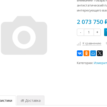
Внимание! Товары м
антистатический п
интересующего вас
2 073 750
-
+
К сравнению
Категории:
Измерит
ристики
Доставка