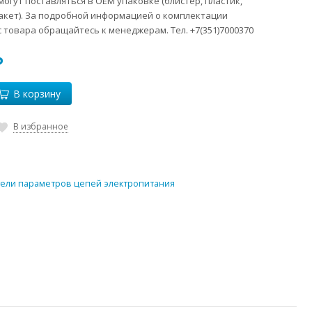
огут поставляться в ОЕМ упаковке (блистер, пластик,
акет). За подробной информацией о комплектации
 товара обращайтесь к менеджерам. Тел. +7(351)7000370
₽
В корзину
В избранное
ели параметров цепей электропитания