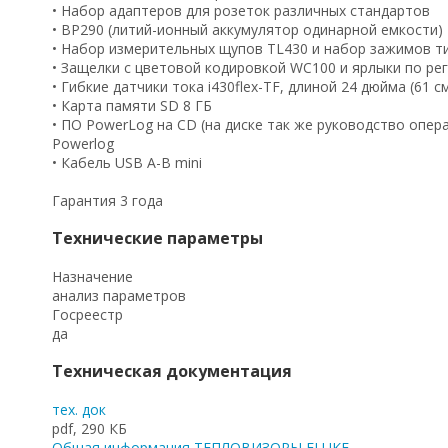
• Набор адаптеров для розеток различных стандартов
• BP290 (литий-ионный аккумулятор одинарной емкости) 
• Набор измерительных щупов TL430 и набор зажимов т
• Защелки с цветовой кодировкой WC100 и ярлыки по р
• Гибкие датчики тока i430flex-TF, длиной 24 дюйма (61 см
• Карта памяти SD 8 ГБ
• ПО PowerLog на CD (на диске так же руководство опер
Powerlog
• Кабель USB A-B mini
Гарантия 3 года
Технические параметры
Назначение
анализ параметров
Госреестр
да
Техническая документация
тех. док
pdf, 290 КБ
Общая информация ТЕПЛОВИЗОРЫ FLUKE