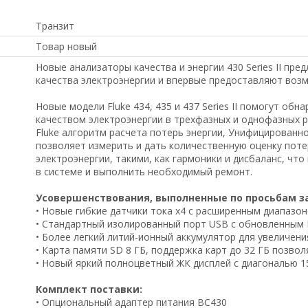
Транзит
Товар новый
Новые анализаторы качества и энергии 430 Series II пр
качества электроэнергии и впервые предоставляют воз
Новые модели Fluke 434, 435 и 437 Series II помогут об
качеством электроэнергии в трехфазных и однофазных р
Fluke алгоритм расчета потерь энергии, Унифицированно
позволяет измерить и дать количественную оценку поте
электроэнергии, такими, как гармоники и дисбаланс, чт
в системе и выполнить необходимый ремонт.
Усовершенствования, выполненные по просьбам з
• Новые гибкие датчики тока x4 с расширенным диапазоно
• Стандартный изолированный порт USB с обновленным 
• Более легкий литий-ионный аккумулятор для увеличен
• Карта памяти SD 8 ГБ, поддержка карт до 32 ГБ позв
• Новый яркий полноцветный ЖК дисплей с диагональю 1
Комплект поставки:
• Опциональный адаптер питания BC430