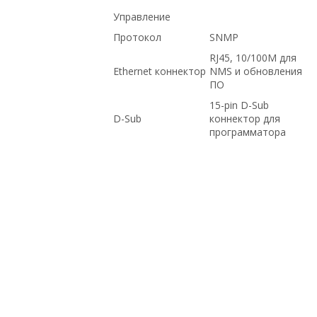
Управление
Протокол
SNMP
RJ45, 10/100M для
Ethernet коннектор
NMS и обновления
ПО
15-pin D-Sub
D-Sub
коннектор для
программатора
по оптовым ценам, доставка в
Киргизию, по низким ценам, Juniper, на
гарантии, под проект, с большой
скидкой, Intel, под заказ, по выгодной
цене, Dell, Cisco, в рассрочку, HP, в
Москве, в магазине СетиЛенд, купить
новое оборудование, с доставкой по
Казахстану, доставка в Крым, купить б/
у оборудование, с доставкой по