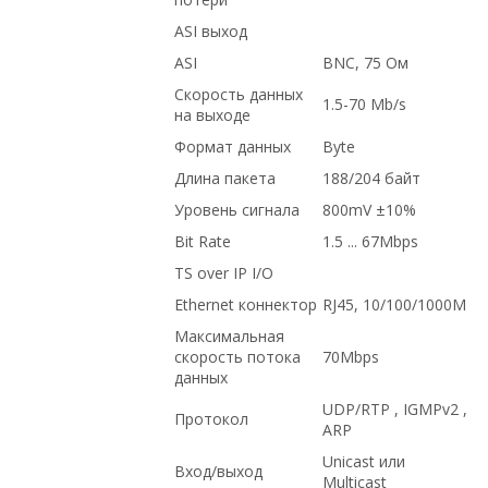
ASI выход
ASI
BNC, 75 Ом
Скорость данных
1.5-70 Mb/s
на выходе
Формат данных
Byte
Длина пакета
188/204 байт
Уровень сигнала
800mV ±10%
Bit Rate
1.5 ... 67Mbps
TS over IP I/O
Ethernet коннектор
RJ45, 10/100/1000M
Максимальная
скорость потока
70Mbps
данных
UDP/RTP , IGMPv2 ,
Протокол
ARP
Unicast или
Вход/выход
Multicast