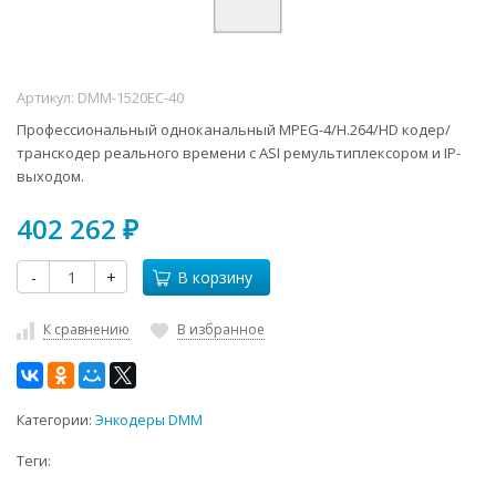
Артикул:
DMM-1520EC-40
Профессиональный одноканальный MPEG-4/H.264/HD кодер/
транскодер реального времени c ASI ремультиплексором и IP-
выходом.
402 262
₽
-
+
В корзину
К сравнению
В избранное
Категории:
Энкодеры DMM
Теги: