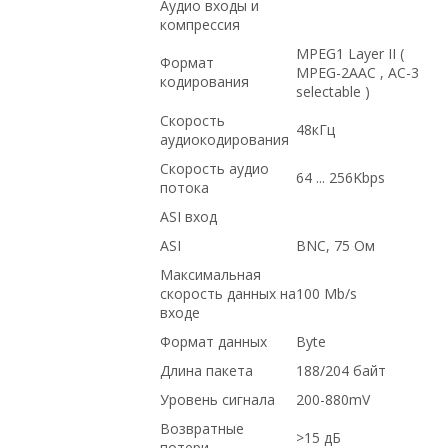
Аудио входы и
компрессия
MPEG1 Layer II (
Формат
MPEG-2AAC , AC-3
кодирования
selectable )
Скорость
48кГц
аудиокодирования
Скорость аудио
64 ... 256Kbps
потока
ASI вход
ASI
BNC, 75 Ом
Максимальная
скорость данных на
100 Mb/s
входе
Формат данных
Byte
Длина пакета
188/204 байт
Уровень сигнала
200-880mV
Возвратные
>15 дБ
потери