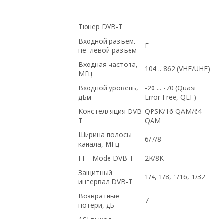
Тюнер DVB-T
Входной разъем,
F
петлевой разъем
Входная частота,
104 .. 862 (VHF/UHF)
МГц
Входной уровень,
-20 ... -70 (Quasi
дБм
Error Free, QEF)
Констелляция DVB-
QPSK/16-QAM/64-
T
QAM
Ширина полосы
6/7/8
канала, МГц
FFT Mode DVB-T
2K/8K
Защитный
1/4, 1/8, 1/16, 1/32
интервал DVB-T
Возвратные
7
потери, дБ