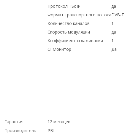
Протокол TSoIP
да
Формат транспортного потока
DVB-T
Количество каналов
1
Скорость модуляции
да
Коэффициент сглаживания
1
CI Монитор
Да
купить б/у оборудование, с большой
скидкой, в магазине СетиЛенд, по
выгодной цене, с доставкой по
Казахстану, доставка в Киргизию, HP,
доставка в Крым, по низким ценам, на
гарантии, в рассрочку, с доставкой по
России, под заказ, Juniper, в Москве,
под проект, Cisco, Intel, по оптовым
ценам, Dell, купить новое
оборудование
Гарантия
12 месяцев
Производитель
PBI