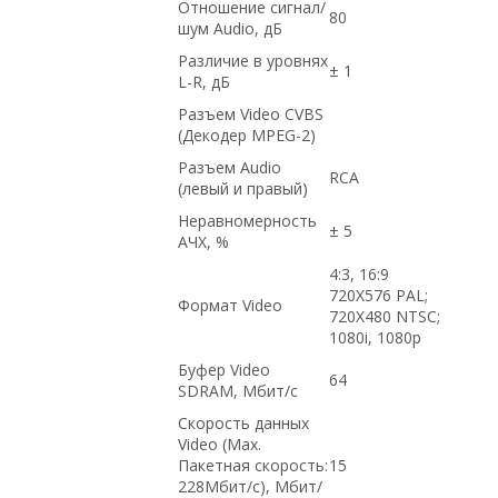
Отношение сигнал/
80
шум Audio, дБ
Различие в уровнях
± 1
L-R, дБ
Разъем Video CVBS
(Декодер MPEG-2)
Разъем Audio
RCA
(левый и правый)
Неравномерность
± 5
АЧХ, %
4:3, 16:9
720X576 PAL;
Формат Video
720X480 NTSC;
1080i, 1080p
Буфер Video
64
SDRAM, Мбит/с
Скорость данных
Video (Max.
Пакетная скорость:
15
228Мбит/с), Мбит/