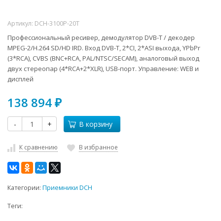
Артикул:
DCH-3100P-20T
Профессиональный ресивер, демодулятор DVB-T / декодер
MPEG-2/H.264 SD/HD IRD. Вход DVB-T, 2*CI, 2*ASI выхода, YPbPr
(3*RCA), CVBS (BNC+RCA, PAL/NTSC/SECAM), аналоговый выход
двух стереопар (4*RCA+2*XLR), USB-порт. Управление: WEB и
дисплей
138 894
₽
-
+
В корзину
К сравнению
В избранное
Категории:
Приемники DCH
Теги: