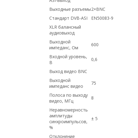
ASI-выход
Выходные разъемы
2×BNC
Стандарт DVB-ASI
EN50083-9
XLR балансный
аудиовыход
Выходной
600
импеданс, Ом
Входной уровень,
0,6
В
Выход видео BNC
Выходной
75
импеданс видео
Полоса по выходу
8
видео, МГц
Неравномерность
амплитуды
± 5
синхроимпульсов,
%
Отклонение