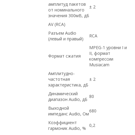
амплитуд пакетов
± 2
от номинального
значения 300мВ, дБ
AV (RCA)
Разъем Audio
RCA
(левый и правый)
MPEG-1 уровни I и
II, формат
Формат сжатия
компрессии
Musiacam
Амплитудно-
частотная
± 2
характеристика, дБ
Динамический
80
диапазон Audio, дБ
Выходной
680
импеданс Audio, Ом
Коэффициент
0,2
гармоник Audio, %