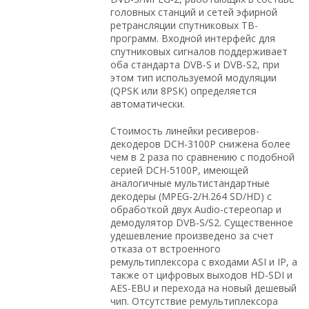
головных станций и сетей эфирной
ретрансляции спутниковых ТВ-
программ. Входной интерфейс для
спутниковых сигналов поддерживает
оба стандарта DVB-S и DVB-S2, при
этом тип используемой модуляции
(QPSK или 8PSK) определяется
автоматически.
Стоимость линейки ресиверов-
декодеров DCH-3100P снижена более
чем в 2 раза по сравнению с подобной
серией DCH-5100P, имеющей
аналогичные мультистандартные
декодеры (MPEG-2/H.264 SD/HD) с
обработкой двух Audio-стереопар и
демодулятор DVB-S/S2. Существенное
удешевление произведено за счет
отказа от встроенного
ремультиплексора с входами ASI и IP, а
также от цифровых выходов HD-SDI и
AES-EBU и перехода на новый дешевый
чип. Отсутствие ремультиплексора