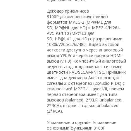
Декодер приемников
3100P декомпрессирует видео
форматов MPEG-2 (MP@ML для
SD, MP@HL для HD) и MPEG-4/H.264
AVC Part.10 (MP@L3 для
SD, HP@L4.1 для HD) с разрешениями
1080i/720p/576i/480i. Видео высокой
четкости доступно через аналоговый
выход YPbPr и через цифровой HDMI-
выход (v.1.3). Композитный аналоговый
видео-выход поддерживает системы
цветности PAL/SECAM/NTSC. Приемник
имеет два декодера Audio и выводит
сигналы 2-х стереопар (2xAudio PIDs) с
компрессией MPEG-1 Layer I/II, причем
первая стереопара имеет два типа
выходов (balanced, 2*XLR; unbalanced,
2*RCA), вторая - только unbalanced
(2*RCA).
Управление и upgrade. Управление
основными функциями 3100P