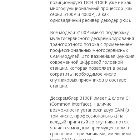
позиционирует DCH-3100P уже не как
многофункциональный процессор (как
серии 5100P и 4000P), а как
однозадачный ресивер-декодер (IRD).
Все модели 3100P имеют поддержку
мультисервисного дескремблирования
транспортного потока с применением
профессиональных многосервисных
CAM-модулей. Это важнейшая функция
современной цифровой головной
станции, которая позволяет в разы
сократить необходимое число
спутниковых приемников в составе
станции.
Дескремблер 3100P имеет 2 слота CI
(Common Interface). Наличие
возможности установки двух CAM (в
том числе, профессиональных) на
каждый принятый со спутника поток
является мощным преимуществом в
сравнении с приемниками, имеющими
один CAM на поток.