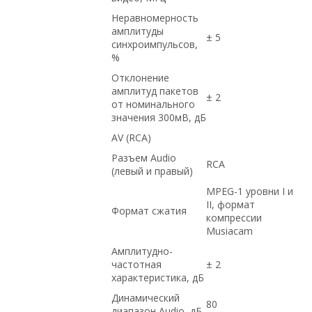
Неравномерность
амплитуды
± 5
синхроимпульсов,
%
Отклонение
амплитуд пакетов
± 2
от номинального
значения 300мВ, дБ
AV (RCA)
Разъем Audio
RCA
(левый и правый)
MPEG-1 уровни I и
II, формат
Формат сжатия
компрессии
Musiacam
Амплитудно-
частотная
± 2
характеристика, дБ
Динамический
80
диапазон Audio, дБ