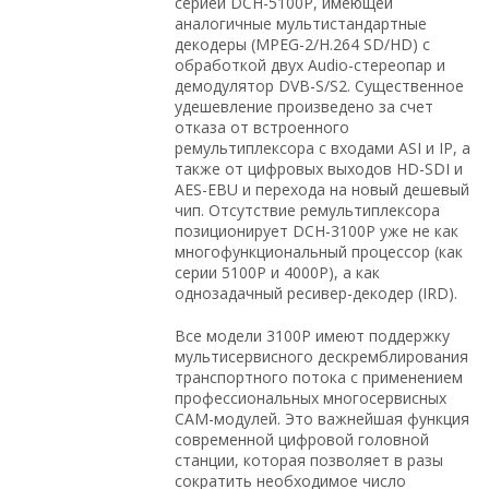
серией DCH-5100P, имеющей
аналогичные мультистандартные
декодеры (MPEG-2/H.264 SD/HD) с
обработкой двух Audio-стереопар и
демодулятор DVB-S/S2. Существенное
удешевление произведено за счет
отказа от встроенного
ремультиплексора с входами ASI и IP, а
также от цифровых выходов HD-SDI и
AES-EBU и перехода на новый дешевый
чип. Отсутствие ремультиплексора
позиционирует DCH-3100P уже не как
многофункциональный процессор (как
серии 5100P и 4000P), а как
однозадачный ресивер-декодер (IRD).
Все модели 3100P имеют поддержку
мультисервисного дескремблирования
транспортного потока с применением
профессиональных многосервисных
CAM-модулей. Это важнейшая функция
современной цифровой головной
станции, которая позволяет в разы
сократить необходимое число