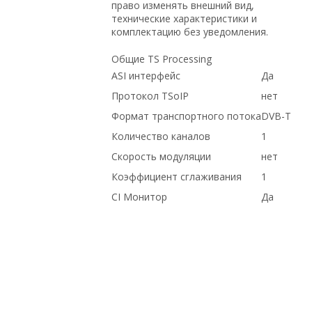
право изменять внешний вид,
технические характеристики и
комплектацию без уведомления.
Общие TS Processing
ASI интерфейс
Да
Протокол TSoIP
нет
Формат транспортного потока
DVB-T
Количество каналов
1
Скорость модуляции
нет
Коэффициент сглаживания
1
CI Монитор
Да
по низким ценам, по оптовым ценам,
доставка в Крым, HP, Dell, на гарантии,
Cisco, купить б/у оборудование, с
доставкой по Казахстану, по выгодной
цене, с доставкой по России, с
большой скидкой, Juniper, в рассрочку,
в Москве, купить новое оборудование,