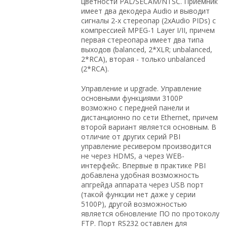
цветности PAL/SECAM/NTSC. Приемник
имеет два декодера Audio и выводит
сигналы 2-х стереопар (2xAudio PIDs) с
компрессией MPEG-1 Layer I/II, причем
первая стереопара имеет два типа
выходов (balanced, 2*XLR; unbalanced,
2*RCA), вторая - только unbalanced
(2*RCA).
Управление и upgrade. Управление
основными функциями 3100P
возможно с передней панели и
дистанционно по сети Ethernet, причем
второй вариант является основным. В
отличие от других серий PBI
управление ресивером производится
не через HDMS, а через WEB-
интерфейс. Впервые в практике PBI
добавлена удобная возможность
апгрейда аппарата через USB порт
(такой функции нет даже у серии
5100P), другой возможностью
является обновление ПО по протоколу
FTP. Порт RS232 оставлен для