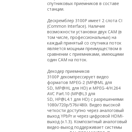
спутниковых приемников в составе
станции.
Дескремблер 3100P имеет 2 слота CI
(Common Interface). Наличие
возможности установки двух CAM (в
том числе, профессиональных) на
каждый принятый со спутника поток
является мощным преимуществом в
сравнении с приемниками, имеющими
один CAM на поток.
Декодер приемников
3100P декомпрессирует видео
форматов MPEG-2 (MP@ML для
SD, MP@HL для HD) и MPEG-4/H.264
AVC Part.10 (MP@L3 для
SD, HP@L4.1 для HD) с разрешениями
1080i/720p/576i/480i. Видео высокой
четкости доступно через аналоговый
выход YPbPr и через цифровой HDMI-
выход (v.1.3). Композитный аналоговый
видео-выход поддерживает системы