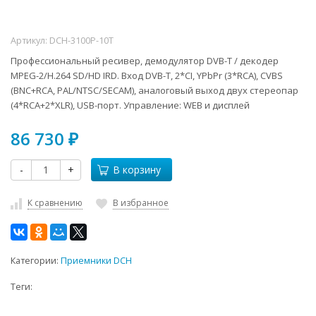
Артикул:
DCH-3100P-10T
Профессиональный ресивер, демодулятор DVB-T / декодер
MPEG-2/H.264 SD/HD IRD. Вход DVB-T, 2*CI, YPbPr (3*RCA), CVBS
(BNC+RCA, PAL/NTSC/SECAM), аналоговый выход двух стереопар
(4*RCA+2*XLR), USB-порт. Управление: WEB и дисплей
86 730
₽
-
+
В корзину
К сравнению
В избранное
Категории:
Приемники DCH
Теги: