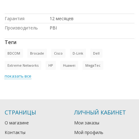
под проект, под заказ, Intel, доставка в
Киргизию, в магазине СетиЛенд
Гарантия
12 месяцев
Производитель
PBI
Теги
BDCOM
Brocade
Cisco
D-Link
Dell
Extreme Networks
HP
Huawei
MegaTec
показать все
СТРАНИЦЫ
ЛИЧНЫЙ КАБИНЕТ
О магазине
Мои заказы
Контакты
Мой профиль