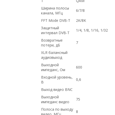
T
QAM
Ширина полосы
6/7/8
канала, МГц
FFT Mode DVB-T
2K/8K
Защитный
1/4, 1/8, 1/16, 1/32
интервал DVB-T
Возвратные
7
потери, дБ
XLR балансный
аудиовыход
Выходной
600
импеданс, Ом
Входной уровень,
0,6
В
Выход видео BNC
Выходной
75
импеданс видео
Полоса по выходу
8
видео, МГц