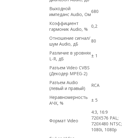
Выходной
680
импеданс Audio, Ом
Коэффициент
0,2
гармоник Audio, %
Отношение сигнал/
80
шум Audio, дБ
Различие в уровнях
± 1
L-R, дБ
Разъем Video CVBS
(Декодер MPEG-2)
Разъем Audio
RCA
(левый и правый)
Неравномерность
± 5
АЧХ, %
4:3, 16:9
720X576 PAL;
Формат Video
720X480 NTSC;
1080i, 1080p