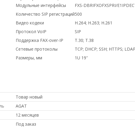
Модульные интерфейсы
FXS-DBRIFXOFXSPRI/E1IPDEC
Количество SIP регистраций
500
Видео кодеки
H.264; H.263; H.261
Протокол VoIP
SIP
Поддержка FAX-over-IP
Т.30; T.38
Сетевые протоколы
TCP; DHCP; SSH; HTTPS; LDAP;
Размеры, мм
1U 19''
ПОД ЗАКАЗ, Intel, ПО НИЗКИМ ЦЕНАМ, в магазине СетиЛ
ЦЕНАМ, Dell, С БОЛЬШОЙ СКИДКОЙ, ДОСТАВКА В КРЫМ, ку
проект, по выгодной цене, доставка в Киргизию, С ДСО
Товар новый
ль
AGAT
12 месяцев
Под заказ