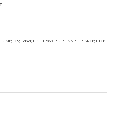
T
 ICMP; TLS; Telnet; UDP; TR069; RTCP; SNMP; SIP; SNTP; HTTP
енд, купить НОВОЕ оборудование,, Cisco, ПО ОПТОВЫМ
пить б/у оборудование,, с доставкой по Казахстану, под
ТАВКОЙ ПО РОССИИ, Hp, на гарантии