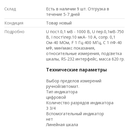
Склад
Есть в наличии 9 шт. Отгрузка в
течение 5-7 дней
Кондиция
Товар новый
Подробно
U пост.0,1 мВ - 1000 В, U пер.0,1мВ-750
В, I пост\пер.10 мкА- 10 А, сопр. 0,1
Ом-40 МОм, F 1 Гц-400 МГц, С 1 пФ-40
мФ, мин\макс показания,
относительные измерения, подсветка
шкалы, RS-232 интерфейс, масса 620 гр.
Технические параметры
Выбор пределов измерений
ручной/автомат.
Тип индикатора
цифровой
Количество разрядов индикатора
3 3/4
Вспомогательный индикатор
нет
Линейная шкала