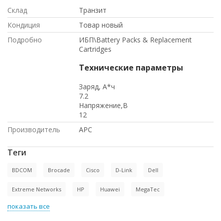
Склад
Транзит
Кондиция
Товар новый
Подробно
ИБП\Battery Packs & Replacement
Cartridges
Технические параметры
Заряд, А*ч
7.2
Напряжение,В
12
Производитель
APC
Теги
BDCOM
Brocade
Cisco
D-Link
Dell
Extreme Networks
HP
Huawei
MegaTec
показать все