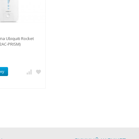
а Ubiquiti Rocket
R2AC-PRISM)
ну