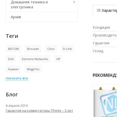
Домашняя техника и
электроника
Характе
Архив
Кондиция
Теги
Производите
Гарантия
BDCOM
Brocade
Cisco
D-Link
Склад
Dell
Extreme Networks
HP
Huawei
MegaTec
РЕКОМЕНД
показать все
Блог
8 апреля 2019
Гарантия на коммутаторы TFortis – 5 лет