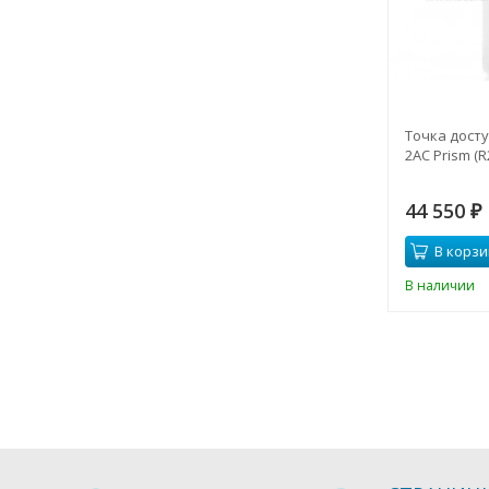
Toчка доступ
2AC Prism (
44 550
₽
В корзи
В наличии