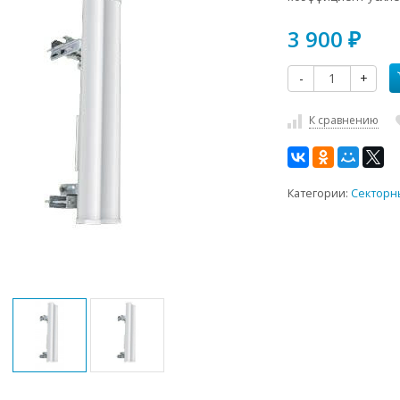
3 900
₽
-
+
К сравнению
Категории:
Секторн