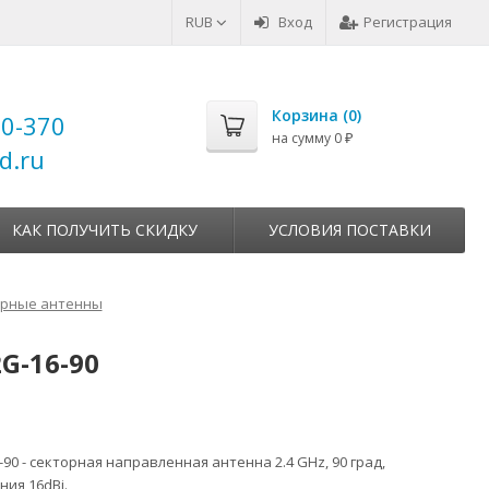
RUB
Вход
Регистрация
Корзина (
0
)
00-370
на сумму
0
₽
d.ru
КАК ПОЛУЧИТЬ СКИДКУ
УСЛОВИЯ ПОСТАВКИ
орные антенны
2G-16-90
0
6-90 - секторная направленная антенна 2.4 GHz, 90 град,
ия 16dBi.