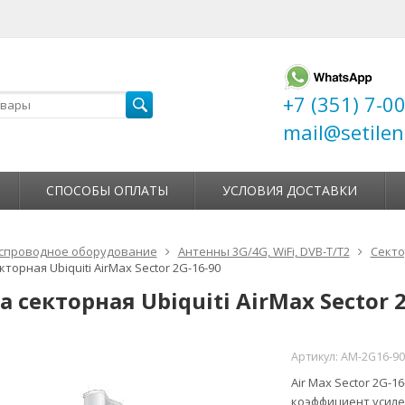
+7 (351) 7-0
mail@setilen
СПОСОБЫ ОПЛАТЫ
УСЛОВИЯ ДОСТАВКИ
спроводное оборудование
Антенны 3G/4G, WiFi, DVB-T/T2
Сект
торная Ubiquiti AirMax Sector 2G-16-90
 секторная Ubiquiti AirMax Sector 
Артикул:
AM-2G16-9
Air Max Sector 2G-1
коэффициент усилен