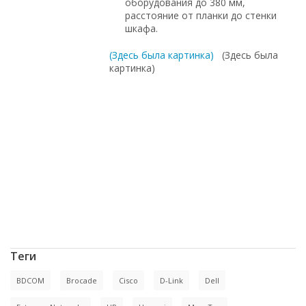
оборудования до 380 мм,
расстояние от планки до стенки
шкафа.
(Здесь была картинка)
(Здесь была
картинка)
с большой скидкой, Intel, под проект,
по выгодной цене, в рассрочку, купить
новое оборудование, купить б/у
оборудование, HP, на гарантии, по
низким ценам, в магазине СетиЛенд, с
доставкой по России, доставка в Крым,
в Москве, под заказ, Cisco, с доставкой
по Казахстану, Juniper, Dell, по
оптовым ценам, доставка в Киргизию
Теги
BDCOM
Brocade
Cisco
D-Link
Dell