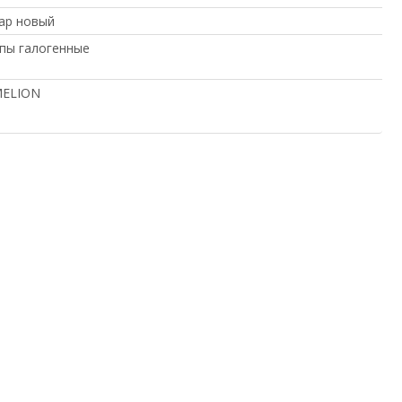
ар новый
пы галогенные
ELION