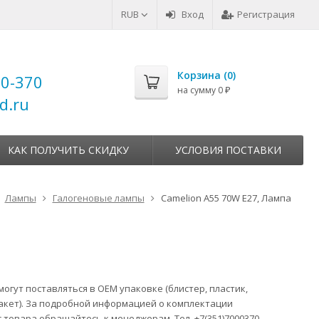
RUB
Вход
Регистрация
Корзина (
0
)
00-370
на сумму
0
₽
d.ru
КАК ПОЛУЧИТЬ СКИДКУ
УСЛОВИЯ ПОСТАВКИ
Лампы
Галогеновые лампы
Camelion A55 70W E27, Лампа
огут поставляться в ОЕМ упаковке (блистер, пластик,
акет). За подробной информацией о комплектации
 товара обращайтесь к менеджерам. Тел. +7(351)7000370