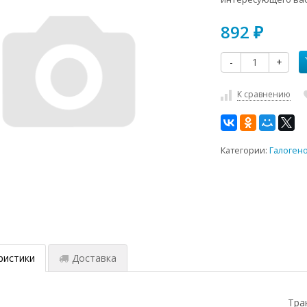
892
₽
-
+
К сравнению
Категории:
Галоген
ристики
Доставка
Тра