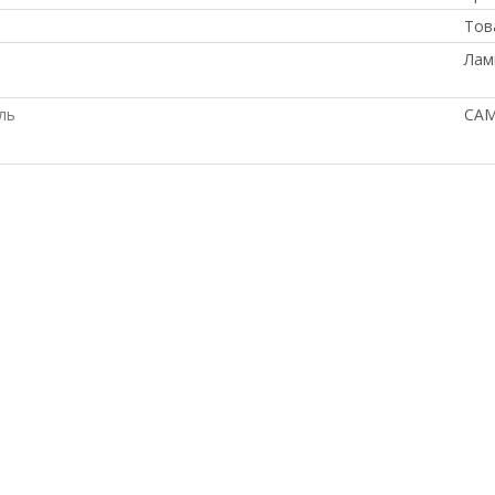
Тов
Лам
ль
CAM