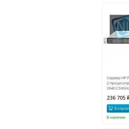
Сервер HP P
2 процессора
2640 2.50GH
P420i/1GB 
236 705
В корзи
В наличии