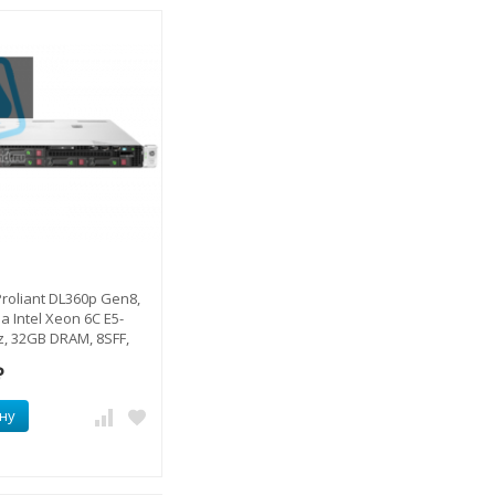
roliant DL360p Gen8,
 Intel Xeon 6C E5-
z, 32GB DRAM, 8SFF,
FBWC
₽
ну