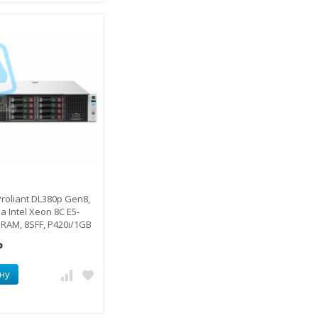
roliant DL380p Gen8,
 Intel Xeon 8C E5-
RAM, 8SFF, P420i/1GB
₽
ну