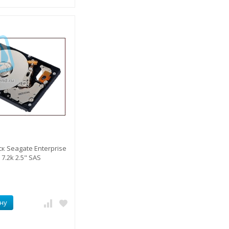
к Seagate Enterprise
 7.2k 2.5" SAS
ну