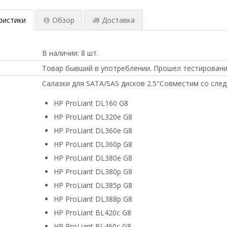
ристики
Обзор
Доставка
В наличии: 8 шт.
Товар бывший в употреблении. Прошел тестировани
Салазки для SATA/SAS дисков 2.5"Совместим со сле
HP ProLiant DL160 G8
HP ProLiant DL320e G8
HP ProLiant DL360e G8
HP ProLiant DL360p G8
HP ProLiant DL380e G8
HP ProLiant DL380p G8
HP ProLiant DL385p G8
HP ProLiant DL388p G8
HP ProLiant BL420c G8
HP ProLiant BL460c G8