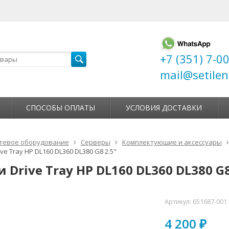
+7 (351) 7-0
mail@setilen
СПОСОБЫ ОПЛАТЫ
УСЛОВИЯ ДОСТАВКИ
тевое оборудование
Серверы
Комплектующие и аксессуары
ve Tray HP DL160 DL360 DL380 G8 2.5"
 Drive Tray HP DL160 DL360 DL380 G8
Артикул:
651687-001
4 200
₽