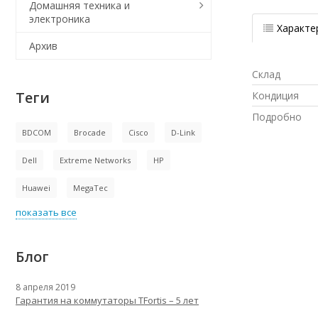
Домашняя техника и
электроника
Характе
Архив
Склад
Теги
Кондиция
Подробно
BDCOM
Brocade
Cisco
D-Link
Dell
Extreme Networks
HP
Huawei
MegaTec
показать все
Блог
8 апреля 2019
Гарантия на коммутаторы TFortis – 5 лет