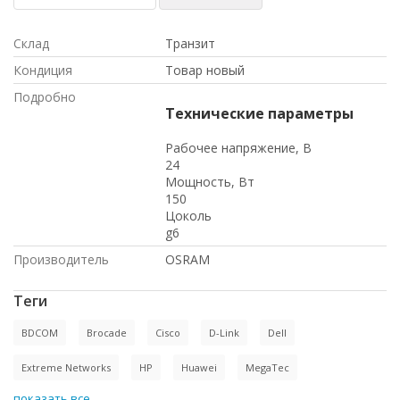
Склад
Транзит
Кондиция
Товар новый
Подробно
Технические параметры
Рабочее напряжение, В
24
Мощность, Вт
150
Цоколь
g6
Производитель
OSRAM
Теги
BDCOM
Brocade
Cisco
D-Link
Dell
Extreme Networks
HP
Huawei
MegaTec
показать все