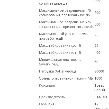
999
копий за цикл,шт
Максимальное разрешение ч/б
600
копирования,вертикальное,dpi
Максимальное разрешение ч/б
600
копирования,горизонтальное,dpi
Максимальный уровень шума
53
при работе,дБ
Масштабирование (до),%
25
Масштабирование (от),%
400
Минимальная плотность
60
бумаги,г/м2
Нагрузка (А4, в месяц)
80000
Объем оперативной памяти,МБ
1000
Кондиция
Товар
новый
Производитель
CANON
Гарантия
12
месяцев