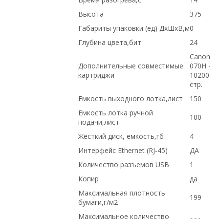
Высота
375
Габариты упаковки (ед) ДхШхВ,м
0
Глубина цвета,бит
24
Canon
Дополнительные совместимые
070H -
картриджи
10200
стр.
Емкость выходного лотка,лист
150
Емкость лотка ручной
100
подачи,лист
Жесткий диск, емкость,гб
4
Интерфейс Ethernet (RJ-45)
ДА
Количество разъемов USB
1
Копир
да
Максимальная плотность
199
бумаги,г/м2
Максимальное количество