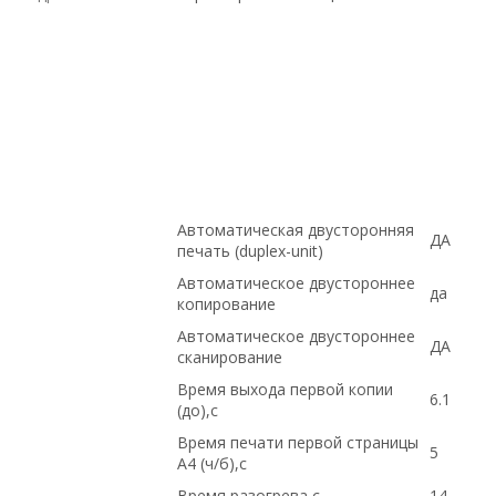
купить НОВОЕ оборудование,, по
выгодной цене, С БОЛЬШОЙ СКИДКОЙ,
с доставкой по Казахстану, доставка в
Киргизию, Intel, под проект, на гарантии,
С ДСОТАВКОЙ ПО РОССИИ, ПО
НИЗКИМ ЦЕНАМ, Cisco, Hp, ДОСТАВКА В
КРЫМ, купить б/у оборудование,, в
магазине СетиЛенд, ПО ОПТОВЫМ
ЦЕНАМ, ПОД ЗАКАЗ, Dell
Автоматическая двусторонняя
ДА
печать (duplex-unit)
Автоматическое двустороннее
да
копирование
Автоматическое двустороннее
ДА
сканирование
Время выхода первой копии
6.1
(до),с
Время печати первой страницы
5
А4 (ч/б),с
Время разогрева,с
14