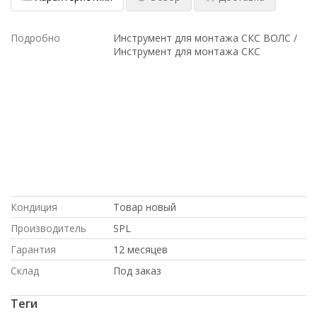
Подробно
Инструмент для монтажа СКС ВОЛС /
Инструмент для монтажа СКС
с большой скидкой, по выгодной цене,
купить б/у оборудование, купить
новое оборудование, под заказ, с
доставкой по России, Intel, Dell, под
проект, доставка в Крым, по оптовым
ценам, Cisco, с доставкой по
Казахстану, Juniper, в рассрочку, в
магазине СетиЛенд, HP, в Москве, на
гарантии, по низким ценам, доставка в
Киргизию
Кондиция
Товар новый
Производитель
SPL
Гарантия
12 месяцев
Склад
Под заказ
Теги