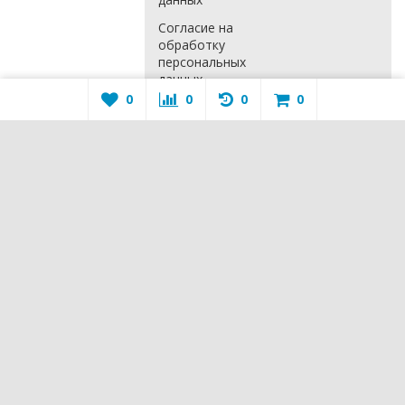
Согласие на
обработку
персональных
данных
0
0
0
0
Расширенная
гарантия
Положение о
гарантийном
обслуживании
КОНТАКТЫ
+7 (351) 7-
000-370
mail@setilend.ru
© 2026 СетиЛенд-Онлайн