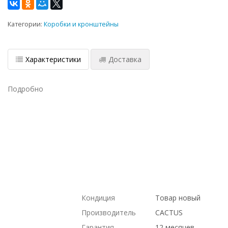
Категории:
Коробки и кронштейны
Характеристики
Доставка
Подробно
Cisco, Hp, под проект, купить б/у
оборудование,, ПОД ЗАКАЗ, на
гарантии, ПО НИЗКИМ ЦЕНАМ, по
выгодной цене, ДОСТАВКА В КРЫМ,
Dell, купить НОВОЕ оборудование,, С
БОЛЬШОЙ СКИДКОЙ, С ДСОТАВКОЙ
ПО РОССИИ, доставка в Киргизию, ПО
ОПТОВЫМ ЦЕНАМ, с доставкой по
Казахстану, в магазине СетиЛенд, Intel
Кондиция
Товар новый
Производитель
CACTUS
Гарантия
12 месяцев