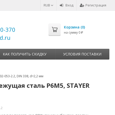
RUB
Вход
Регистрация
Корзина (
0
)
00-370
на сумму
0
₽
d.ru
КАК ПОЛУЧИТЬ СКИДКУ
УСЛОВИЯ ПОСТАВКИ
-053-2.2, DIN 338, d=2,2 мм
режущая сталь Р6М5, STAYER
.2