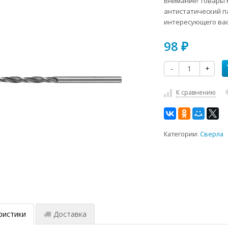
Внимание! Товары м
антистатический п
интересующего вас
98
₽
-
+
К сравнению
Категории:
Сверла
ристики
Доставка